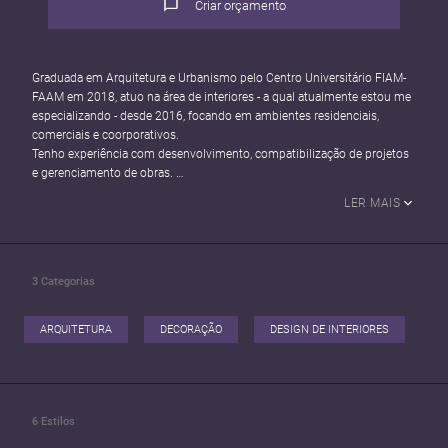
Criar orçamento
Graduada em Arquitetura e Urbanismo pelo Centro Universitário FIAM-
FAAM em 2018, atuo na área de interiores - a qual atualmente estou me
especializando - desde 2016, focando em ambientes residenciais,
comerciais e coorporativos.
Tenho experiência com desenvolvimento, compatibilização de projetos
e gerenciamento de obras.
Além da Arquitetura de Interiores, também tenho especialização em
LER MAIS
Arquitetura Comercial: Visual Merchandising & Store Design; Feng Shui,
Projetos de Iluminação; Gestão de Escritórios.
Entre em contato pelo WhatsApp (1********0652 | Instagram
3
Categorias
@meroarquitetura
ARQUITETURA
DECORAÇÃO
DESIGN DE INTERIORES
6
Estilos