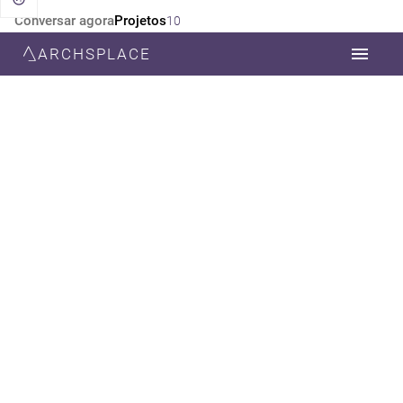
Conversar agora
Projetos
10
ARCHSPLACE
CATEGORIA
TODOS
DESIGN DE INTERIORES
DECORAÇÃO
ESTILO
TODOS
CONTEMPORÂNEA
MODERNA
MINIMALISTA