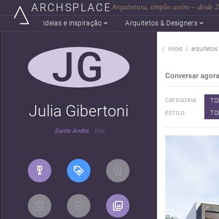
ARCHSPLACE
Arquitetura, simples assim — desde
Ideias e inspiração
Arquitetos & Designers
JG
início
arquitetos
Conversar agor
TO
CATEGORIA
Julia Gibertoni
TO
ESTILO
Santo André
Site