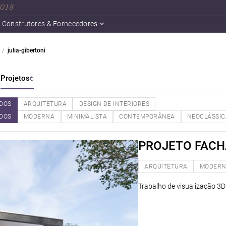
 2018
Construtores & Fornecedores
julia-gibertoni
a
Projetos
6
DOS
ARQUITETURA
DESIGN DE INTERIORES
DOS
MODERNA
MINIMALISTA
CONTEMPORÂNEA
NEOCLÁSSIC
PROJETO FACH
ARQUITETURA
MODER
Trabalho de visualização 3D