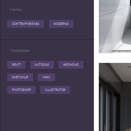
2
Estilos
CONTEMPORÂNEA
MODERNA
7
Habilidades
REVIT
AUTOCAD
ARCHICAD
SKETCHUP
VRAY
PHOTOSHOP
ILLUSTRATOR