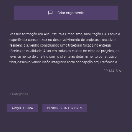
Criar orçamento
Possuo formação em Arquitetura e Urbanismo, habilitação CAU ativa e
experiência consolidada no desenvolvimento de projetos executivos
residenciais, venho construindo uma trajetória focada na entrega
técnica de qualidade. Atuo em todas as etapas do ciclo de projetos, do
levantamento de briefing com o cliente ao detalhamento construtivo
final, desenvolvendo visão integrada entre concepção arquitetônica e
execução em obra.
LER MAIS
Minha atuação inclui a compatibilização de projetos complementares, a
elaboração de projetos executivos e a modelagem 3D de
empreendimentos residenciais para fins comerciais e técnicos. Tenho
2
Categorias
experiência tanto em escritórios de arquitetura quanto em construtoras,
o que me conferiu repertório amplo sobre as diferentes demandas e
ritmos de cada ambiente. Possuo CAU ativo e domínio das ferramentas
ARQUITETURA
DESIGN DE INTERIORES
SketchUp, AutoCAD, Revit e Enscape.
Busco uma oportunidade em modelo remoto ou híbrido onde possa
aplicar minha capacidade técnica em projetos de maior complexidade e
ter perspectiva real de crescimento profissional.