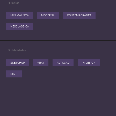
4
Estilos
Estou disponível para uma conversa a qualquer momento.
MINIMALISTA
MODERNA
CONTEMPORÂNEA
NEOCLÁSSICA
5
Habilidades
SKETCHUP
VRAY
AUTOCAD
IN DESIGN
REVIT