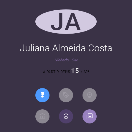
JA
Juliana Almeida Costa
Vinhedo
Site
15
R$
/ M²
A PARTIR DE