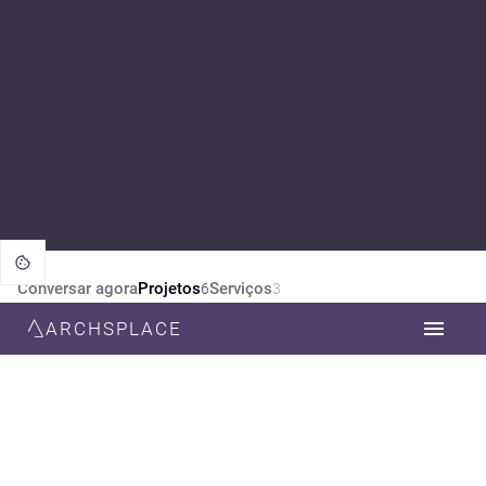
Conversar agora
Projetos
Serviços
6
3
ARCHSPLACE
CATEGORIA
TODOS
DESIGN DE INTERIORES
ARQUITETURA
ESTILO
TODOS
INDUSTRIAL
CONTEMPORÂNEA
MODERNA
NEOCLÁSSICA