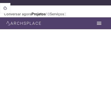
Conversar agora
Projetos
Serviços
10
2
ARCHSPLACE
CATEGORIA
TODOS
DESIGN DE INTERIORES
ARQUITETURA
ESTILO
TODOS
CONTEMPORÂNEA
MODERNA
RÚSTICO
ECLÉTICO
SUSTENTÁVEL
INDUSTRIAL
MINIMALISTA
FUTURISTA
VINTAGE