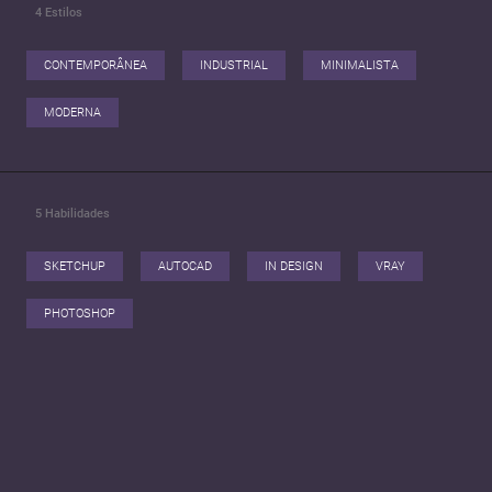
4
Estilos
CONTEMPORÂNEA
INDUSTRIAL
MINIMALISTA
MODERNA
5
Habilidades
SKETCHUP
AUTOCAD
IN DESIGN
VRAY
PHOTOSHOP