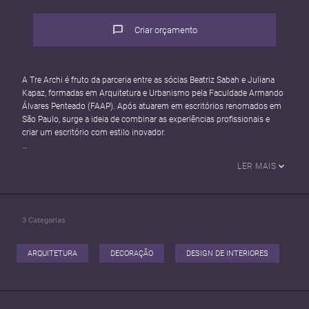
Criar orçamento
A Tre Archi é fruto da parceria entre as sócias Beatriz Sabah e Juliana
Kapaz, formadas em Arquitetura e Urbanismo pela Faculdade Armando
Álvares Penteado (FAAP). Após atuarem em escritórios renomados em
São Paulo, surge a ideia de combinar as experiências profissionais e
criar um escritório com estilo inovador.
O propósito da Tre Archi é desenvolver Arquitetura e Design de
LER MAIS
Interiores de excelência, que atendam às necessidades e características
de cada cliente. Dessa forma, cada um de seus projetos enfatiza em
todas as suas etapas a harmonia entre estética e funcionalidade.
3
Categorias
Na Tre Archi as arquitetas se dedicam desde à volumetria até aos
mínimos detalhes na execução projetual, a fim de propor espaços
baseados na boa Arquitetura, bem estar, Arte e Design. O escopo de
ARQUITETURA
DECORAÇÃO
DESIGN DE INTERIORES
atuação do escritório é diversificado, incluindo projetos residenciais,
comerciais, corporativos, educacionais e clínicas médicas.