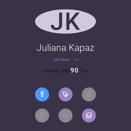
JK
Juliana Kapaz
São Paulo
Site
90
R$
/ M²
A PARTIR DE