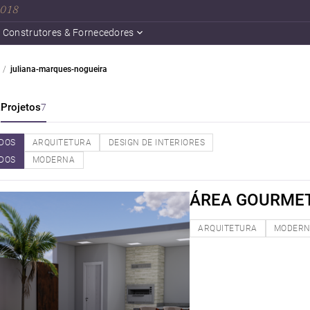
 2018
Construtores & Fornecedores
juliana-marques-nogueira
a
Projetos
7
DOS
ARQUITETURA
DESIGN DE INTERIORES
DOS
MODERNA
ÁREA GOURME
ARQUITETURA
MODER