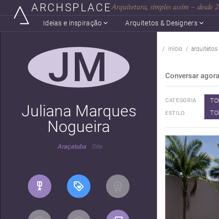
ARCHSPLACE
Arquitetura, simples assim — desde
Ideias e inspiração
Arquitetos & Designers
JM
início
arquitetos
Conversar agor
TO
CATEGORIA
Juliana Marques
TO
ESTILO
Nogueira
Araçatuba
Site