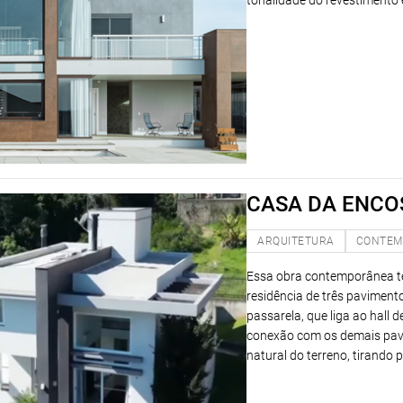
tonalidade do revestimento
CASA DA ENCO
ARQUITETURA
CONTEM
Essa obra contemporânea te
residência de três paviment
passarela, que liga ao hall d
conexão com os demais pavi
natural do terreno, tirando p