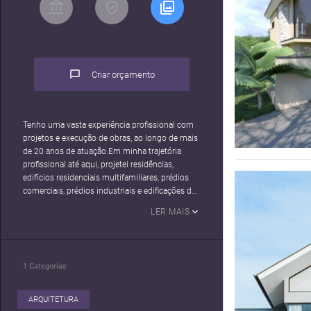
Criar orçamento
Tenho uma vasta experiência profissional com
projetos e execução de obras, ao longo de mais
de 20 anos de atuação.Em minha trajetória
profissional até aqui, projetei residências,
edifícios residenciais multifamiliares, prédios
comerciais, prédios industriais e edificações dos
mais variados tipos e usos. Arquitetura para
LER MAIS
mim deve atender as necessidades de cada
cliente, com espaços funcionais que tragam
bem-estar, conforto, qualidade de vida e
be******ada projeto que faço, é como se o
1
Categorias
fizesse para mim, mas personalizado ao cliente.
Atendo remotamente para todo Brasil.
ARQUITETURA