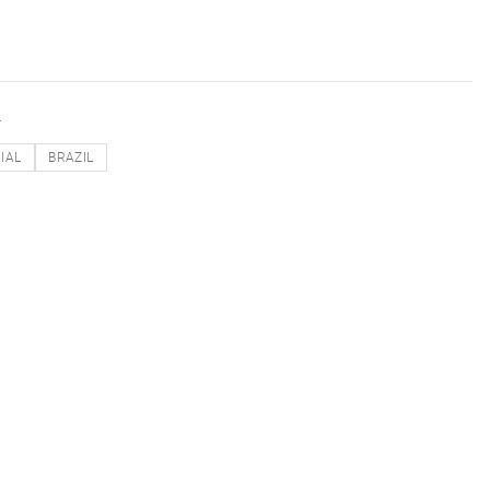
R
IAL
BRAZIL