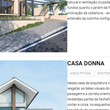
natural e ventilação cruzada
fundos quanto o jardim da f
inclinação da cobertura; - 
extensão da cozinha config
CASA DONNA
ARQUITETURA
CONTEM
Nessa casa de arquitetura im
resgatar as belas visuais do
paisagem e a correta orient
revestidas partes da facha
corten e cinza. As esquadri