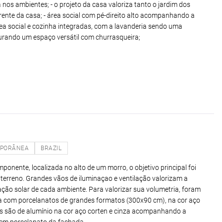
 nos ambientes; - o projeto da casa valoriza tanto o jardim dos
rente da casa; - área social com pé-direito alto acompanhando a
área social e cozinha integradas, com a lavanderia sendo uma
urando um espaço versátil com churrasqueira;
PORÂNEA
BRAZIL
ponente, localizada no alto de um morro, o objetivo principal foi
 terreno. Grandes vãos de iluminaçao e ventilação valorizam a
ação solar de cada ambiente. Para valorizar sua volumetria, foram
fa com porcelanatos de grandes formatos (300x90 cm), na cor aço
as são de alumínio na cor aço corten e cinza acompanhando a