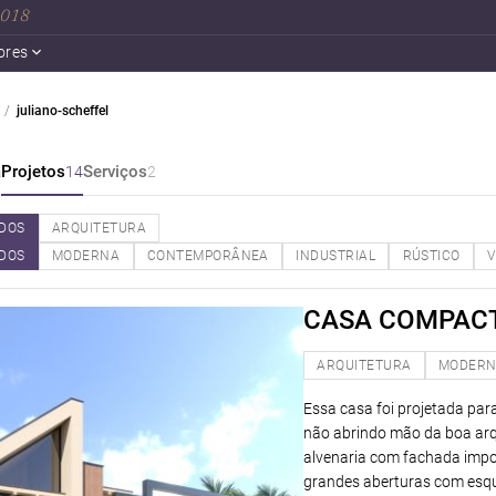
 2018
ores
juliano-scheffel
a
Projetos
Serviços
14
2
DOS
ARQUITETURA
DOS
MODERNA
CONTEMPORÂNEA
INDUSTRIAL
RÚSTICO
V
CASA COMPAC
ARQUITETURA
MODER
Essa casa foi projetada pa
não abrindo mão da boa arq
alvenaria com fachada impon
grandes aberturas com esqua