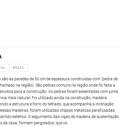
A
IAL
BRAZIL
a são as paredes de 50 cm de espessura construídas com "pedra de
hamado na região). São pedras comuns na região onde foi feita a
 natureza para a construção. As pedras foram assentadas com junta
cia mais natural. Foi utilizado ainda na construção, madeira
ndo a estrutura e forro do telhado, que acompanha a inclinação
dessas madeiras, foram utilizadas chapas metálicas parafusadas,
partido estético. O seguimento das vigas de madeira de sustentação
os da casa, formam pergolados, que co