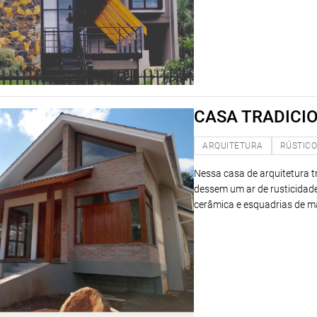
CASA TRADICI
ARQUITETURA
RÚSTIC
Nessa casa de arquitetura 
dessem um ar de rusticidade
cerâmica e esquadrias de ma