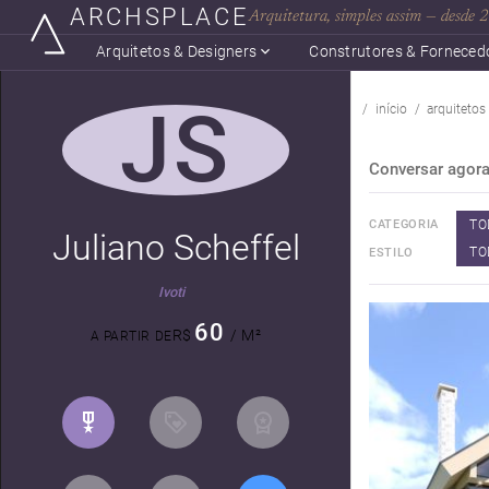
ARCHSPLACE
Arquitetura, simples assim — desde
Arquitetos & Designers
Construtores & Forneced
JS
início
arquitetos
Conversar agor
TO
CATEGORIA
Juliano Scheffel
TO
ESTILO
Ivoti
60
R$
/ M²
A PARTIR DE