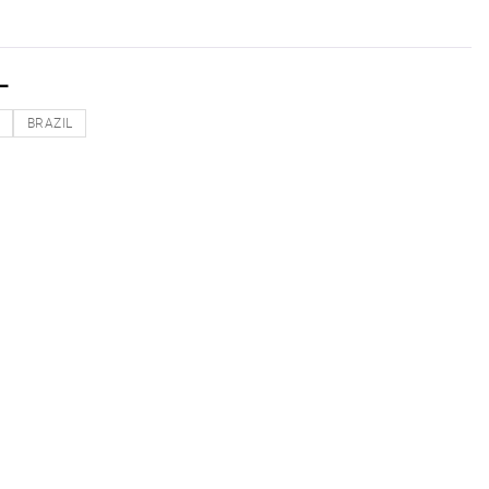
L
O
BRAZIL