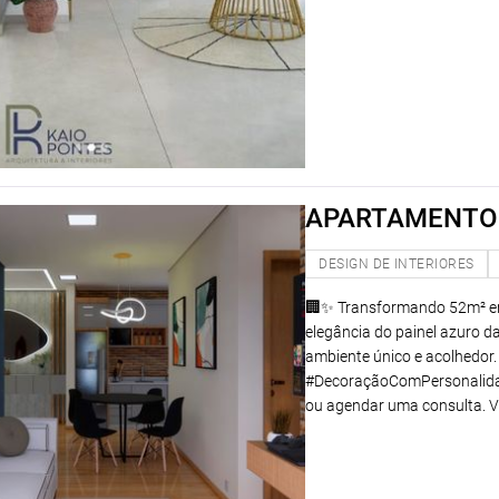
APARTAMENTO 
DESIGN DE INTERIORES
🏢✨ Transformando 52m² em u
elegância do painel azuro d
ambiente único e acolhedor.
#DecoraçãoComPersonalid
ou agendar uma consulta. V