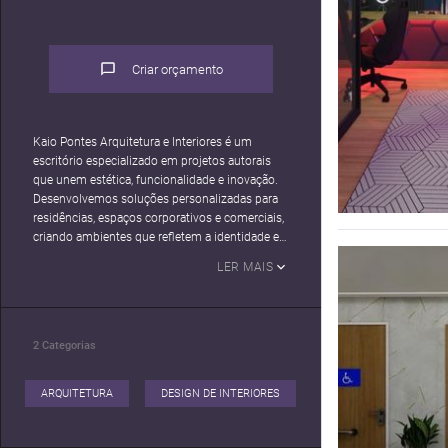
Criar orçamento
Kaio Pontes Arquitetura e Interiores é um
escritório especializado em projetos autorais
que unem estética, funcionalidade e inovação.
Desenvolvemos soluções personalizadas para
residências, espaços corporativos e comerciais,
criando ambientes que refletem a identidade e
as necessidades de cada cliente. Além da
LER MAIS
concepção arquitetônica, oferecemos serviços
de paisagismo, construção e regularização de
imóveis, incluindo aprovação de projetos na
prefeitura. Para garantir uma experiência
2
Categorias
completa, realizamos reformas,
acompanhamento de obras e renderizações
realistas, proporcionando uma visão detalhada
ARQUITETURA
DESIGN DE INTERIORES
do projeto antes da execução. Nosso
compromisso é transformar ideias em espaços
únicos, combinando criatividade, técnica e