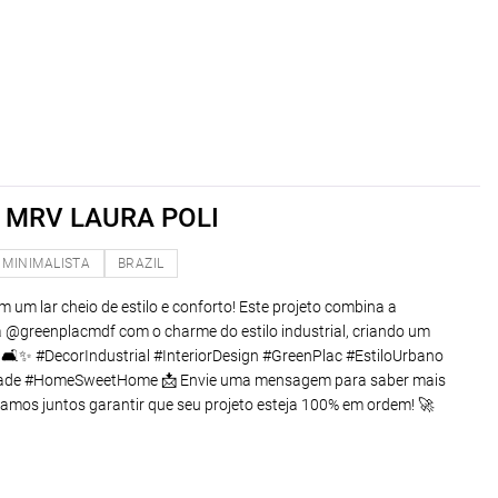
MRV LAURA POLI
MINIMALISTA
BRAZIL
m lar cheio de estilo e conforto! Este projeto combina a
a @greenplacmdf com o charme do estilo industrial, criando um
 🛋️✨ #DecorIndustrial #InteriorDesign #GreenPlac #EstiloUrbano
ade #HomeSweetHome 📩 Envie uma mensagem para saber mais
amos juntos garantir que seu projeto esteja 100% em ordem! 🚀