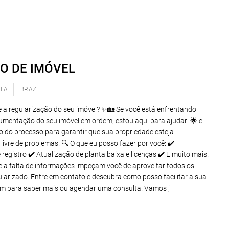
O DE IMÓVEL
STA
BRAZIL
 a regularização do seu imóvel? ✨🏡 Se você está enfrentando
umentação do seu imóvel em ordem, estou aqui para ajudar! 🌟 e
 do processo para garantir que sua propriedade esteja
ivre de problemas. 🔍 O que eu posso fazer por você: ✔️
 registro ✔️ Atualização de planta baixa e licenças ✔️ E muito mais!
e a falta de informações impeçam você de aproveitar todos os
ularizado. Entre em contato e descubra como posso facilitar a sua
m para saber mais ou agendar uma consulta. Vamos j