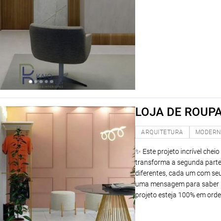
LOJA DE ROUP
ARQUITETURA
MODER
✨ Este projeto incrível che
transforma a segunda parte
diferentes, cada um com seu
uma mensagem para saber m
projeto esteja 100% em orde