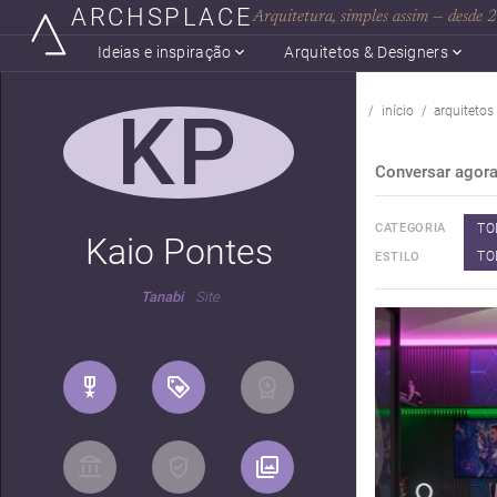
ARCHSPLACE
Arquitetura, simples assim — desde
Ideias e inspiração
Arquitetos & Designers
KP
início
arquitetos
Conversar agor
TO
CATEGORIA
Kaio Pontes
TO
ESTILO
Tanabi
Site