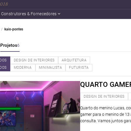
 2018
Construtores & Fornecedores
kaio-pontes
a
Projetos
6
DOS
DESIGN DE INTERIORES
ARQUITETURA
DOS
MODERNA
MINIMALISTA
FUTURISTA
QUARTO GAME
DESIGN DE INTERIORES
Quarto do menino Lucas, co
gamer para o menino de 13
consulta. Vamos juntos gara