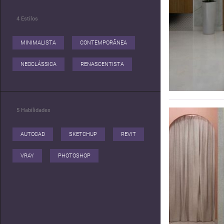
excelência em cada
4
Estilos
MINIMALISTA
CONTEMPORÂNEA
NEOCLÁSSICA
RENASCENTISTA
5
Habilidades
AUTOCAD
SKETCHUP
REVIT
VRAY
PHOTOSHOP