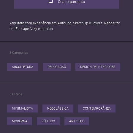
Criar orçamento
Arquiteta com experiência em AutoCad, SketchUp e Layout. Renderizo
em Enscape, Vray e Lumion.
3
Categorias
ARQUITETURA
DECORAÇÃO
DESIGN DE INTERIORES
6
Estilos
MINIMALISTA
NEOCLÁSSICA
CONTEMPORÂNEA
MODERNA
RÚSTICO
ART DECO