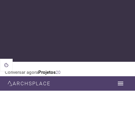
Conversar agora
Projetos
20
ARCHSPLACE
CATEGORIA
TODOS
ARQUITETURA
ESTILO
TODOS
MINIMALISTA
CONTEMPORÂNEA