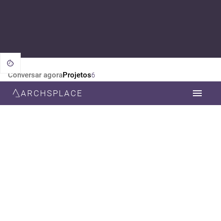
Conversar agora
Projetos
6
ARCHSPLACE
CATEGORIA
TODOS
ARQUITETURA
DESIGN DE INTERIORES
ESTILO
TODOS
MODERNA
CONTEMPORÂNEA
NEOCLÁSSICA