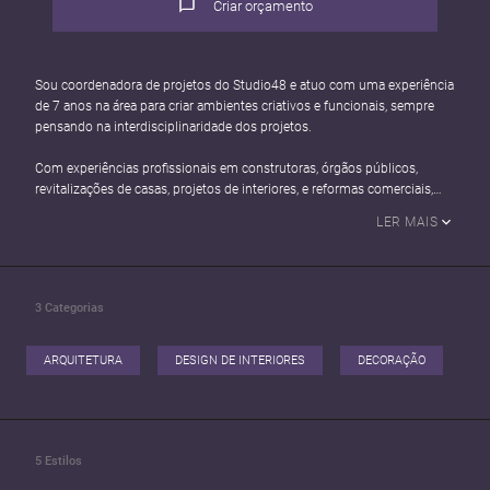
Criar orçamento
Sou coordenadora de projetos do Studio48 e atuo com uma experiência
de 7 anos na área para criar ambientes criativos e funcionais, sempre
pensando na interdisciplinaridade dos projetos.
Com experiências profissionais em construtoras, órgãos públicos,
revitalizações de casas, projetos de interiores, e reformas comerciais,
desenvolvo os projetos para atender à real necessidade de quem habita
LER MAIS
os espaços, imprimindo em sua criação uma característica de sinergia
entre a arquitetura e a decoração.
Ficarei feliz em atender você :).
3
Categorias
ARQUITETURA
DESIGN DE INTERIORES
DECORAÇÃO
5
Estilos