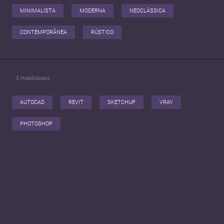
MINIMALISTA
MODERNA
NEOCLÁSSICA
CONTEMPORÂNEA
RÚSTICO
5
Habilidades
AUTOCAD
REVIT
SKETCHUP
VRAY
PHOTOSHOP