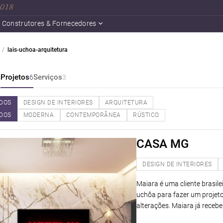
 2018
Construtores & Fornecedores
lais-uchoa-arquitetura
a
Projetos
Serviços
6
3
DOS
DESIGN DE INTERIORES
ARQUITETURA
DOS
MODERNA
CONTEMPORÂNEA
RÚSTICO
CASA MG
DESIGN DE INTERIORES
Maiara é uma cliente brasil
uchôa para fazer um projeto
alterações. Maiara já receb