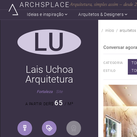
ARCHSPLACE
Arquitetura, simples assim — desde
Ideias e inspiração
Arquitetos & Designers
LU
início
arquitetos
Conversar agor
TO
CATEGORIA
Lais Uchoa
TO
ESTILO
Arquitetura
Fortaleza
Site
65
R$
/ M²
A PARTIR DE