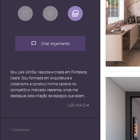
Criar orçamento
Sou Laís Uchôa, nascida e criada em Fortaleza,
Ceará. Sou formada em Arquitetura e
Urbanismo e construí minha carreira no
competitivo mercado cearense, onde me
destaquei pela criação de espaços que aliam
funcionalidade e estética.
LER MAIS
Desde o início da minha trajetória profissional,
sempre fui apaixonada por transformar sonhos
em realidade através do design arquitetônico.
1
Categorias
Gosto de combinar elementos contemporâneos
com a rica tradição cultural do Nordeste, o que