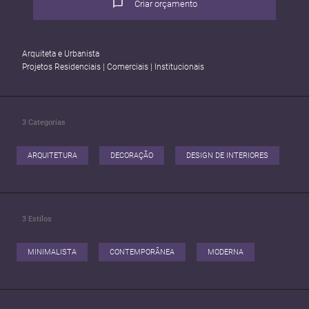
Criar orçamento
Arquiteta e Urbanista
Projetos Residenciais | Comerciais | Institucionais
3
Categorias
ARQUITETURA
DECORAÇÃO
DESIGN DE INTERIORES
3
Estilos
MINIMALISTA
CONTEMPORÂNEA
MODERNA