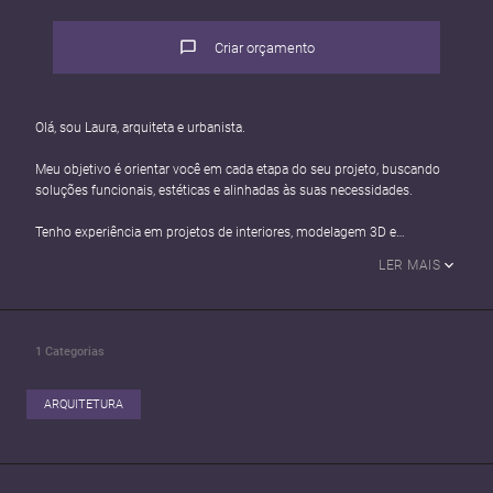
Criar orçamento
Olá, sou Laura, arquiteta e urbanista.
Meu objetivo é orientar você em cada etapa do seu projeto, buscando
soluções funcionais, estéticas e alinhadas às suas necessidades.
Tenho experiência em projetos de interiores, modelagem 3D e
detalhamento executivo, o que permite desenvolver propostas bem
LER MAIS
planejadas, facilitando a visualização e a execução do projeto.
Também atuei com gerenciamento de obras, experiência que considero
fundamental para criar projetos viáveis e compatíveis com a realidade
1
Categorias
da execução, antecipando desafios e propondo soluções práticas.
Trabalho principalmente com AutoCAD e SketchUp, desenvolvendo
ARQUITETURA
projetos com atenção aos detalhes e foco na organização de todas as
etapas do processo.
Estou à disposição para esclarecer dúvidas e ajudar a encontrar as