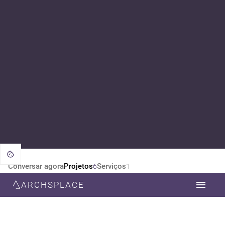
Conversar agora
Projetos
Serviços
6
1
ARCHSPLACE
CATEGORIA
TODOS
DESIGN DE INTERIORES
ARQUITETURA
PAISAGISMO
ESTILO