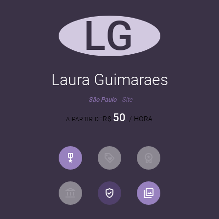
LG
Laura Guimaraes
São Paulo
Site
50
R$
/ HORA
A PARTIR DE