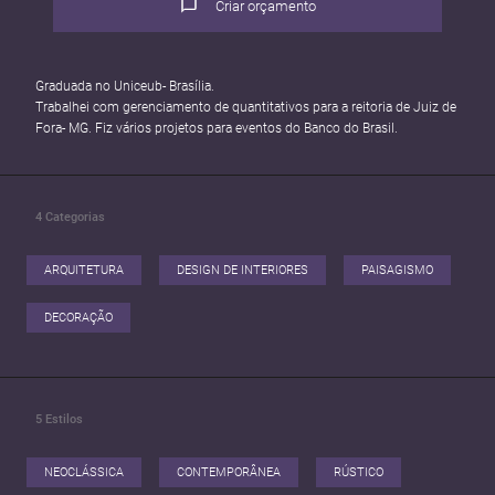
Criar orçamento
Graduada no Uniceub- Brasília.
Trabalhei com gerenciamento de quantitativos para a reitoria de Juiz de
4
Categorias
ARQUITETURA
DESIGN DE INTERIORES
PAISAGISMO
DECORAÇÃO
5
Estilos
NEOCLÁSSICA
CONTEMPORÂNEA
RÚSTICO