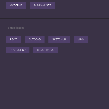
MODERNA
MINIMALISTA
6
Habilidades
REVIT
AUTOCAD
SKETCHUP
VRAY
PHOTOSHOP
ILLUSTRATOR