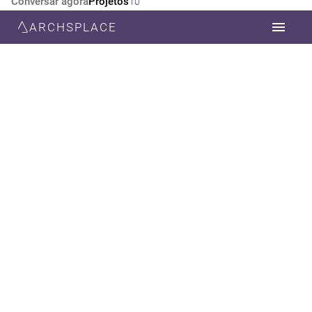
Conversar agora
Projetos
10
ARCHSPLACE
CATEGORIA
TODOS
DESIGN DE INTERIORES
ARQUITETURA
DECORAÇÃO
ESTILO
TODOS
MODERNA
CONTEMPORÂNEA