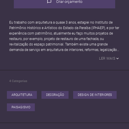
Criar orçamento
Eu trabalho com arquitetura a quase 3 anos, estagiei no Instituto de
Patrimônio Histórico e Artístico do Estado da Paraíba (IPHAEP), e por ter
experiência com patrimônio, atualmente eu faço muitos projetos de
restauro, por exemplo, projeto de restauro de uma fachada, ou
revitalização do espaço patrimonial. Também existe uma grande
demanda de serviço em arquitetura de interiores, reformas, legalização
de obra, urbanismo, consultoria, entre vários outros. Outro projeto que
LER MAIS
também foi significante e ajudou a me colocar no ramo da arquitetura
como uma profissional, foi o meu TCC, produzi o Aeroporto da cidade
de Patos-PB. Enfim, sou uma profissional muito competente e não sigo
um ramo específico na arquitetura, eu faço um pouco de tudo.
4
Categorias
ARQUITETURA
DECORAÇÃO
DESIGN DE INTERIORES
PAISAGISMO