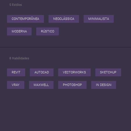
5
Estilos
CONTEMPORÂNEA
NEOCLÁSSICA
MINIMALISTA
MODERNA
RÚSTICO
8
Habilidades
REVIT
AUTOCAD
VECTORWORKS
SKETCHUP
VRAY
MAXWELL
PHOTOSHOP
IN DESIGN