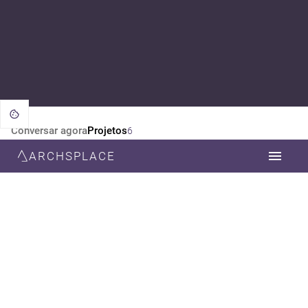
Conversar agora
Projetos
6
ARCHSPLACE
CATEGORIA
TODOS
ARQUITETURA
DESIGN DE INTERIORES
ESTILO
TODOS
CONTEMPORÂNEA
RÚSTICO
MODERNA
MINIMALISTA