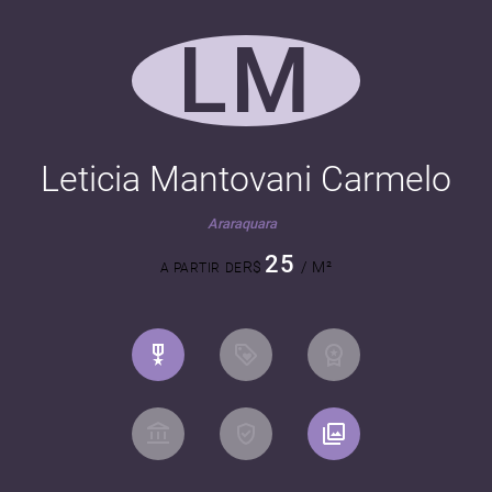
LM
Leticia Mantovani Carmelo
Araraquara
25
R$
/ M²
A PARTIR DE