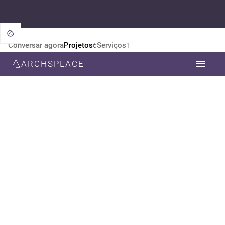
Conversar agora
Projetos
Serviços
6
1
ARCHSPLACE
CATEGORIA
TODOS
DESIGN DE INTERIORES
ARQUITETURA
ESTILO
TODOS
CONTEMPORÂNEA