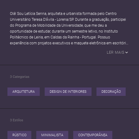
Olá! Sou Letícia Senna, arquiteta e urbanista formada pelo Centro
Universitário Teresa D’Ávila - Lorena/SP. Durante a graduação, participei
do Programa de Mobilidade da Universidade, que me deu a
oportunidade de estudar, durante um semestre letivo, no Instituto
Politécnico de Leiria, em Caldas da Rainha - Portugal. Possuo
experiência com projetos executivos e maquete eletrônica em escritório
de arquitetura.
LER MAIS
Atuo nas áreas de:
- Projeto Arquitetônico e interiores
- Projeto de Paisagismo
3
Categorias
- Maquete eletrônica (3D)
ARQUITETURA
DESIGN DE INTERIORES
DECORAÇÃO
3
Estilos
RÚSTICO
MINIMALISTA
CONTEMPORÂNEA