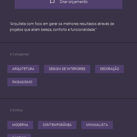
Criar orçamento
“Arquiteta com foco em gerar os melhores resultados através de
projetos que aliam beleza, conforto e funcionalidade.”
4
Categorias
ARQUITETURA
DESIGN DE INTERIORES
DECORAÇÃO
PAISAGISMO
4
Estilos
MODERNA
CONTEMPORÂNEA
MINIMALISTA