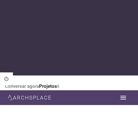
Conversar agora
Projetos
6
ARCHSPLACE
CATEGORIA
TODOS
ARQUITETURA
DESIGN DE INTERIORES
ESTILO
TODOS
CONTEMPORÂNEA
RÚSTICO