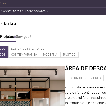
 2018
Construtores & Fornecedores
ligia-lentz
a
Projetos
Serviços
6
5
DOS
DESIGN DE INTERIORES
DOS
CONTEMPORÂNEA
MODERNA
RÚSTICO
ÁREA DE DESC
DESIGN DE INTERIORES
A proposta para essa área d
para os funcionários do hos
preto e azul foram escolhid
foi mantido a laje existente