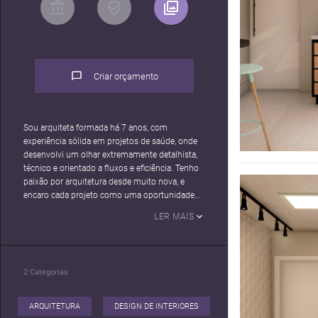
Criar orçamento
Sou arquiteta formada há 7 anos, com
experiência sólida em projetos de saúde, onde
desenvolvi um olhar extremamente detalhista,
técnico e orientado a fluxos e eficiência. Tenho
paixão por arquitetura desde muito nova, e
encaro cada projeto como uma oportunidade
única de criar soluções funcionais e bem
LER MAIS
pensadas. Meu foco é sempre entregar
resultados de qualidade, alinhados às
expectativas do cliente, com agilidade, clareza e
2
Categorias
ARQUITETURA
DESIGN DE INTERIORES