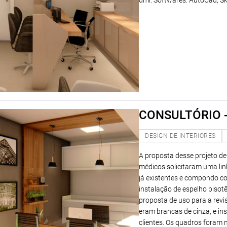
dml. Softwares: AutoCad; S
CONSULTÓRIO -
DESIGN DE INTERIORES
A proposta desse projeto de 
médicos solicitaram uma lin
já existentes e compondo co
instalação de espelho bisot
proposta de uso para a revis
eram brancas de cinza, e ins
clientes. Os quadros foram 