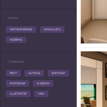
3
Estilos
CONTEMPORÂNEA
MINIMALISTA
MODERNA
7
Habilidades
REVIT
AUTOCAD
SKETCHUP
PHOTOSHOP
IN DESIGN
ILLUSTRATOR
VRAY