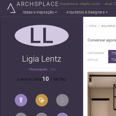
ARCHSPLACE
Arquitetura, simples assim — desde
Ideias e inspiração
Arquitetos & Designers
LL
início
arquitetos
Conversar agor
TO
CATEGORIA
Ligia Lentz
TO
ESTILO
Florianópolis
Site
10
R$
/ METRO
A PARTIR DE