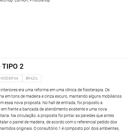
ketchup: Lumion; Photoshop
 TIPO 2
MODERNA
BRAZIL
interiores era uma reforma em uma clínica de fisioterapia. Os
ha em tons de madeira e cinza escuro, mantendo alguns mobiliários
m essa nova proposta. No hall de entrada, foi proposto a
ê em frente a bancada de atendimento existente e uma nova
taria. Na circulação, a proposta foi pintar as paredes que antes
talar o painel de madeira, de acordo com o referencial pedido dos
mantidos originais. O consultório 1 é composto por dois ambientes,