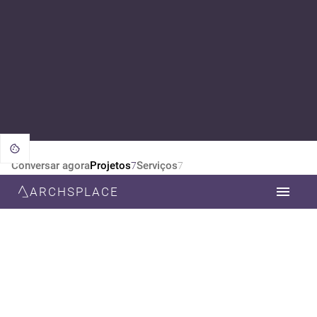
Conversar agora
Projetos
Serviços
7
7
ARCHSPLACE
CATEGORIA
TODOS
DESIGN DE INTERIORES
ARQUITETURA
ESTILO
TODOS
VINTAGE
RÚSTICO
CONTEMPORÂNEA
SUSTENTÁVEL
FUTURISTA
MODERNA