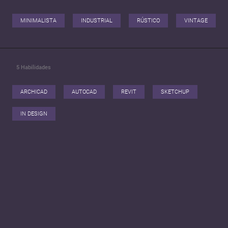
MINIMALISTA
INDUSTRIAL
RÚSTICO
VINTAGE
5
Habilidades
ARCHICAD
AUTOCAD
REVIT
SKETCHUP
IN DESIGN