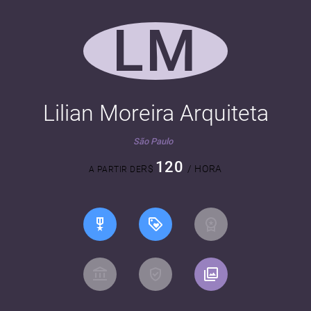
LM
Lilian Moreira Arquiteta
São Paulo
120
R$
/ HORA
A PARTIR DE