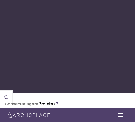
Conversar agora
Projetos
7
ARCHSPLACE
CATEGORIA
TODOS
ARQUITETURA
DESIGN DE INTERIORES
ESTILO
TODOS
CONTEMPORÂNEA
MODERNA
MINIMALISTA