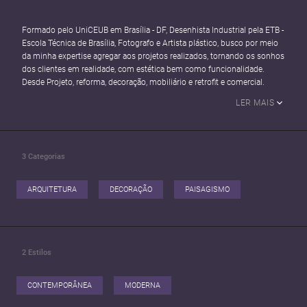
Formado pelo UniCEUB em Brasília - DF, Desenhista Industrial pela ETB -
Escola Técnica de Brasília, Fotografo e Artista plástico, busco por meio
da minha expertise agregar aos projetos realizados, tornando os sonhos
dos clientes em realidade, com estética bem como funcionalidade.
Desde Projeto, reforma, decoração, mobiliário e retrofit e comercial.
LER MAIS
3
Categorias
ARQUITETURA
DECORAÇÃO
PAISAGISMO
2
Estilos
CONTEMPORÂNEA
MODERNA