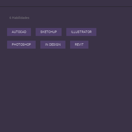
6
Habilidades
AUTOCAD
SKETCHUP
ILLUSTRATOR
PHOTOSHOP
IN DESIGN
REVIT