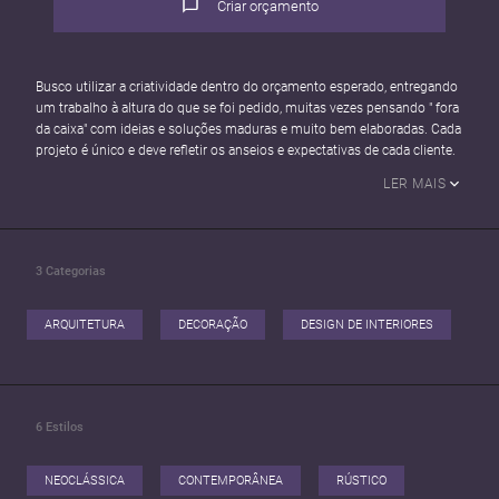
Criar orçamento
Busco utilizar a criatividade dentro do orçamento esperado, entregando
um trabalho à altura do que se foi pedido, muitas vezes pensando " fora
da caixa" com ideias e soluções maduras e muito bem elaboradas. Cada
projeto é único e deve refletir os anseios e expectativas de cada cliente.
LER MAIS
3
Categorias
ARQUITETURA
DECORAÇÃO
DESIGN DE INTERIORES
6
Estilos
NEOCLÁSSICA
CONTEMPORÂNEA
RÚSTICO