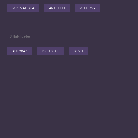
MINIMALISTA
ART DECO
MODERNA
3
Habilidades
AUTOCAD
SKETCHUP
REVIT