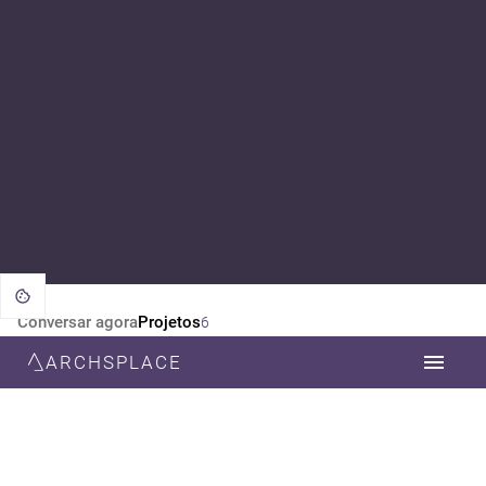
Conversar agora
Projetos
6
ARCHSPLACE
CATEGORIA
TODOS
DECORAÇÃO
ARQUITETURA
ESTILO
TODOS
CONTEMPORÂNEA
RÚSTICO
MODERNA