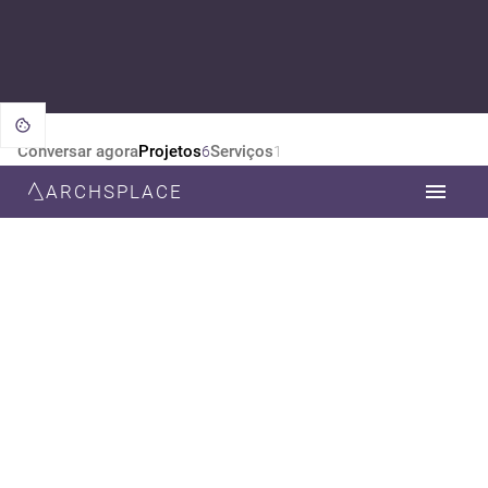
Conversar agora
Projetos
Serviços
6
1
ARCHSPLACE
CATEGORIA
TODOS
ARQUITETURA
DESIGN DE INTERIORES
ESTILO
TODOS
CONTEMPORÂNEA
RÚSTICO
ECLÉTICO
MODERNA