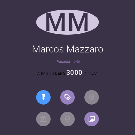
MM
Marcos Mazzaro
Paulínia
Site
3000
R$
/ ITEM
A PARTIR DE