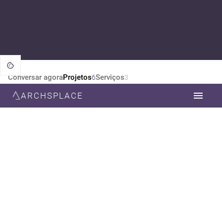
Conversar agora
Projetos
Serviços
6
3
ARCHSPLACE
CATEGORIA
TODOS
ARQUITETURA
DESIGN DE INTERIORES
ESTILO
TODOS
RÚSTICO
CONTEMPORÂNEA
MODERNA
SUSTENTÁVEL