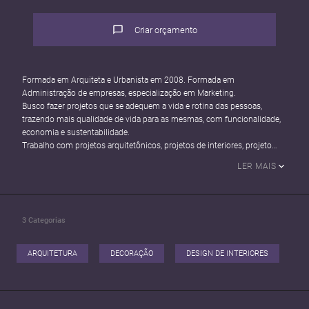
Criar orçamento
Formada em Arquiteta e Urbanista em 2008. Formada em
Administração de empresas, especialização em Marketing.
Busco fazer projetos que se adequem a vida e rotina das pessoas,
trazendo mais qualidade de vida para as mesmas, com funcionalidade,
economia e sustentabilidade.
Trabalho com projetos arquitetônicos, projetos de interiores, projeto
sustentável, decoração e reformas.
LER MAIS
Uso programas de revit, sketchup, coreldraw, e imagens 3D
instagram - maribulgareliarq
facebook - Mari Bulgareli
3
Categorias
ARQUITETURA
DECORAÇÃO
DESIGN DE INTERIORES