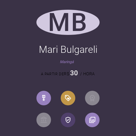
MB
Mari Bulgareli
Maringá
30
R$
/ HORA
A PARTIR DE