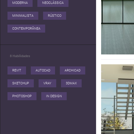
MODERNA
NEOCLÁSSICA
MINIMALISTA
RÚSTICO
CONTEMPORÂNEA
8
Habilidades
REVIT
AUTOCAD
ARCHICAD
SKETCHUP
VRAY
3DMAX
PHOTOSHOP
IN DESIGN