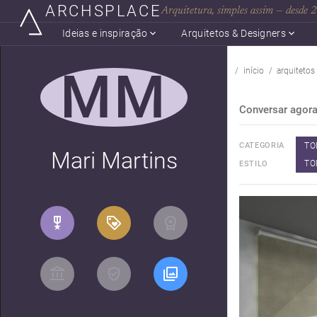
ARCHSPLACE
Arquitetura, simples assim — desde
Ideias e inspiração
Arquitetos & Designers
MM
início
arquitetos
Conversar agor
TO
CATEGORIA
Mari Martins
TO
ESTILO