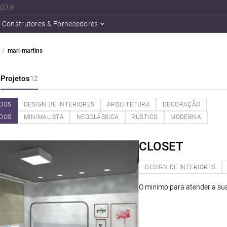
 2018
Construtores & Fornecedores
mari-martins
a
Projetos
12
DOS
DESIGN DE INTERIORES
ARQUITETURA
DECORAÇÃO
DOS
MINIMALISTA
NEOCLÁSSICA
RÚSTICO
MODERNA
CLOSET
DESIGN DE INTERIORES
O minimo para atender a su