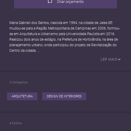
Criar orçamento
Maria Gabrieli dos Santos, nascida em 1994, na cidade de Jales-SP,
mudou-se para a Região Metropolitana de Campinas em 2006, formou-
se em Arquitetura e Urbanismo pela Universidade Paulista em 2016.
Realizou dois anos de estágio, na Prefeitura de Hortolândia, na área de
planejamento urbano, onde participou do projeto de Revitalização do
Centro da cidade.
Em 2015 á 2016 teve o primeiro contato com
LER MAIS
arquitetura residencial, estagiando em um renomado escritório de
Campinas, presente na elaboração de todas as etapas de projeto
arquitetônico, como também projeto de interiores e de iluminação,
incluindo projetos os executivos, acompanhamento em obra e
2
Categorias
levantamento para projetos de reforma. Onde foi efetivada e atuou
como Arquiteta por 6 anos. Neste período, atuou como Arquiteta
colaboradora nos projetos de mostra do Campinas Decor: 2017, 2018
ARQUITETURA
DESIGN DE INTERIORES
(vencedor – 1º lugar),2019, 2020 e 2021.
Atualmente, é proprietária da empresa MG Studio Arquitetura e
Interiores, onde elabora projetos arquitetônicos e de interiores:
residenciais, comerciais e coorporativos.
Nesses 9 anos de atuação na área de Arquitetura e Interiores, foram
4
Estilos
elaborados mais de 160 projetos, sendo executados mais de 80%