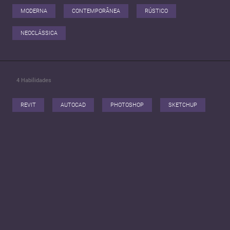
destes projetos.
MODERNA
CONTEMPORÂNEA
RÚSTICO
NEOCLÁSSICA
4
Habilidades
REVIT
AUTOCAD
PHOTOSHOP
SKETCHUP