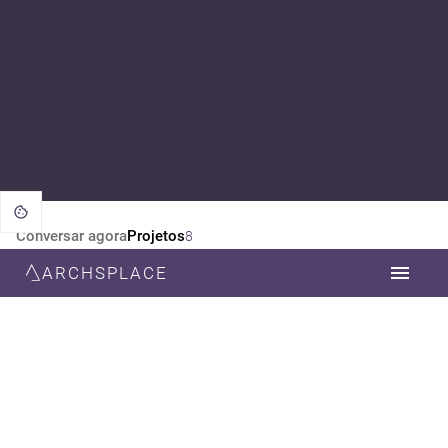
Conversar agora
Projetos
8
ARCHSPLACE
CATEGORIA
TODOS
DESIGN DE INTERIORES
ARQUITETURA
ESTILO
TODOS
MODERNA
CONTEMPORÂNEA