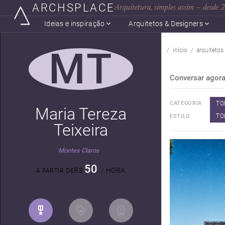
ARCHSPLACE
Arquitetura, simples assim — desde
Ideias e inspiração
Arquitetos & Designers
MT
início
arquitetos
Conversar agor
TO
CATEGORIA
Maria Tereza
TO
ESTILO
Teixeira
Montes Claros
50
R$
/ HORA
A PARTIR DE