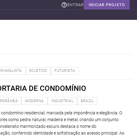
ENTRAR
INICIAR PROJETO
INIMALISTA
ECLÉTICO
FUTURISTA
ORTARIA DE CONDOMÍNIO
PORÂNEA
MODERNA
INDUSTRIAL
BRAZIL
ondomínio residencial, marcada pela imponência e elegância. O
obres como pedra natural, madeira e metal, criando um conjunto
 porcelanato marmorizado escuro destaca o nome do
ão, conferindo identidade e sofisticação ao acesso principal. As