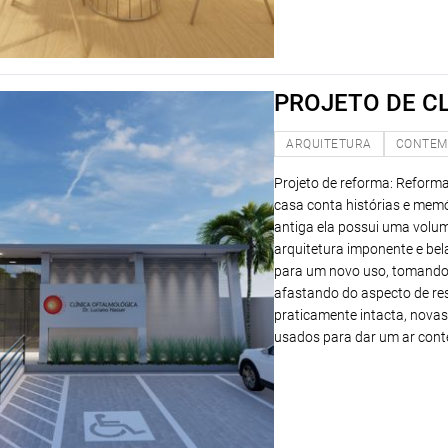
PROJETO DE C
ARQUITETURA
CONTEM
Projeto de reforma: Reform
casa conta histórias e memó
antiga ela possui uma volum
arquitetura imponente e bela
para um novo uso, tomando 
afastando do aspecto de res
praticamente intacta, novas 
usados para dar um ar cont