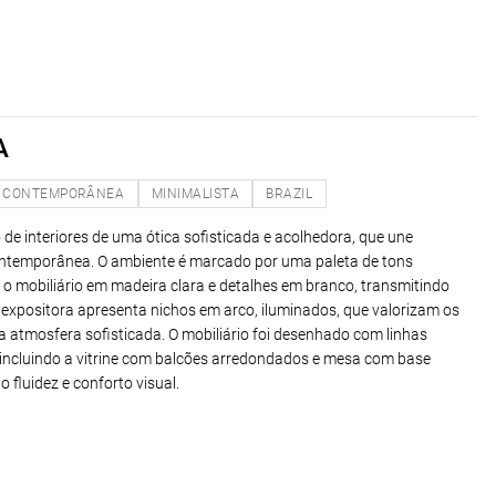
A
CONTEMPORÂNEA
MINIMALISTA
BRAZIL
to de interiores de uma ótica sofisticada e acolhedora, que une
contemporânea. O ambiente é marcado por uma paleta de tons
o mobiliário em madeira clara e detalhes em branco, transmitindo
e expositora apresenta nichos em arco, iluminados, que valorizam os
 atmosfera sofisticada. O mobiliário foi desenhado com linhas
 incluindo a vitrine com balcões arredondados e mesa com base
 fluidez e conforto visual.