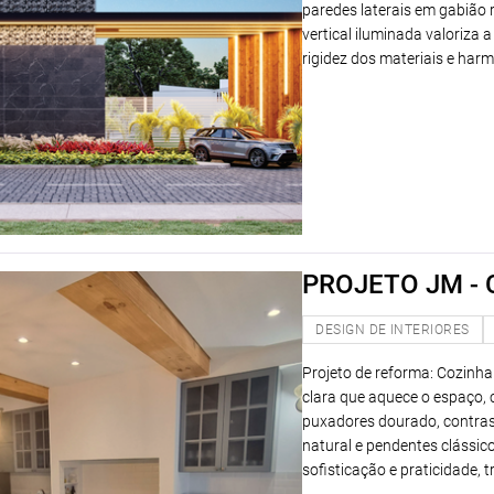
paredes laterais em gabião
vertical iluminada valoriza
rigidez dos materiais e har
PROJETO JM -
DESIGN DE INTERIORES
Projeto de reforma: Cozinh
clara que aquece o espaço,
puxadores dourado, contras
natural e pendentes clássi
sofisticação e praticidade, 