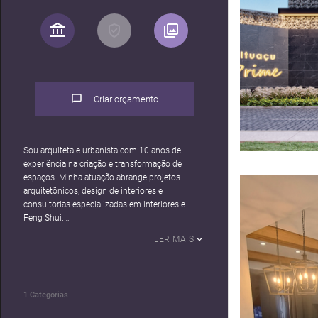
Criar orçamento
Sou arquiteta e urbanista com 10 anos de
experiência na criação e transformação de
espaços. Minha atuação abrange projetos
arquitetônicos, design de interiores e
consultorias especializadas em interiores e
Feng Shui.
Meu trabalho é guiado pela paixão em criar
LER MAIS
ambientes únicos, que unem estética,
funcionalidade e harmonia. Acredito que cada
projeto é uma oportunidade de realizar sonhos
e traduzir a personalidade e o estilo de vida dos
1
Categorias