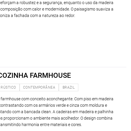
 reforçam a robustez e a segurança, enquanto o uso da madeira
 a composição com calor e modernidade. O paisagismo suaviza a
moniza a fachada com a natureza ao redor.
 COZINHA FARMHOUSE
RÚSTICO
CONTEMPORÂNEA
BRAZIL
a farmhouse com conceito aconchegante. Com piso em madeira
 contrastando com os armários verde e cinza com moldura e
tando com a bancada clean. A cadeiras em madeira e palhinha
cos proporcionam o ambiente mais acolhedor. O design combina
transmitindo harmonia entre materiais e cores.