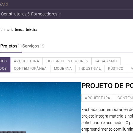
 2018
Construtores & Fornecedores
maria-tereza-teixeira
a
Projetos
Serviços
11
15
DOS
ARQUITETURA
DESIGN DE INTERIORES
PAISAGISMO
DOS
CONTEMPORÂNEA
MODERNA
INDUSTRIAL
RÚSTICO
M
PROJETO DE P
ARQUITETURA
CONTEM
Fachada contemporânea de c
projeto integra materiais n
sofisticado e acolhedor. O
empreendimento com iluminaç