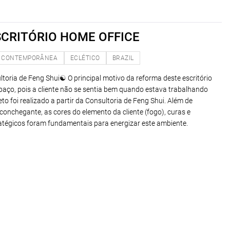
SCRITÓRIO HOME OFFICE
CONTEMPORÂNEA
ECLÉTICO
BRAZIL
ultoria de Feng Shui☯️ O principal motivo da reforma deste escritório
spaço, pois a cliente não se sentia bem quando estava trabalhando
eto foi realizado a partir da Consultoria de Feng Shui. Além de
onchegante, as cores do elemento da cliente (fogo), curas e
atégicos foram fundamentais para energizar este ambiente.