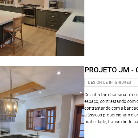
PROJETO JM -
DESIGN DE INTERIORES
Cozinha farmhouse com con
espaço, contrastando com o
contrastando com a bancada
clássicos proporcionam o am
praticidade, transmitindo ha