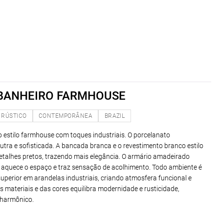
 BANHEIRO FARMHOUSE
RÚSTICO
CONTEMPORÂNEA
BRAZIL
o estilo farmhouse com toques industriais. O porcelanato
utra e sofisticada. A bancada branca e o revestimento branco estilo
talhes pretos, trazendo mais elegância. O armário amadeirado
, aquece o espaço e traz sensação de acolhimento. Todo ambiente é
superior em arandelas industriais, criando atmosfera funcional e
 materiais e das cores equilibra modernidade e rusticidade,
 harmônico.