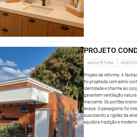
PROJETO COND
ARQUITETURA
RÚSTIC
Projeto de reforma: A facha
foi projetada com estilo co
identidade e charme ao conj
garantem ventilação natural
marcante. Os portões bran
leveza. O paisagismo foi inte
suavizando a rigidez da alv
equilibra tradição e modern