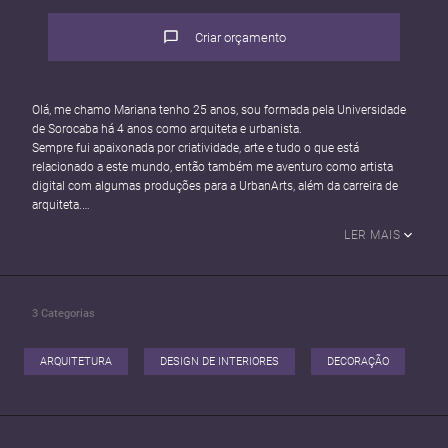
Criar orçamento
Olá, me chamo Mariana tenho 25 anos, sou formada pela Universidade
de Sorocaba há 4 anos como arquiteta e urbanista.
Sempre fui apaixonada por criatividade, arte e tudo o que está
relacionado a este mundo, então também me aventuro como artista
digital com algumas produções para a UrbanArts, além da carreira de
arquiteta.
Me dedico intensivamente em tudo que faço para dar o meu melhor e
LER MAIS
propor as melhores soluções nos projetos em que atuo.
Desde a graduação coparticipei de inúmeros projetos tanto
arquitetônicos quanto de interiores nos escritórios em que trabalhei.
Em todos eles participei ativamente de todos os processos de projeto e
3
Categorias
sempre me empenhei em propor as melhores soluções para os
projetos. Hoje me dedico em produções 3D e renderização, mas estou
preparada para qualquer desafio pois tenho experiência em todas as
ARQUITETURA
DESIGN DE INTERIORES
DECORAÇÃO