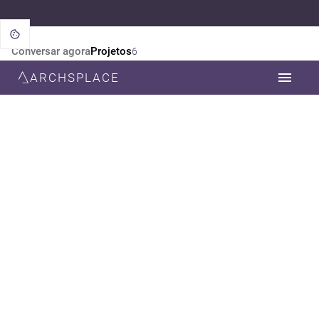
Conversar agora
Projetos
6
ARCHSPLACE
CATEGORIA
TODOS
ARQUITETURA
DESIGN DE INTERIORES
PAISAGISMO
ESTILO
TODOS
CONTEMPORÂNEA
MODERNA