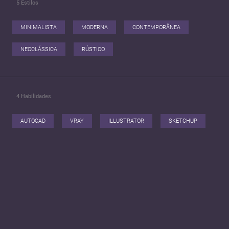
5
Estilos
MINIMALISTA
MODERNA
CONTEMPORÂNEA
NEOCLÁSSICA
RÚSTICO
4
Habilidades
AUTOCAD
VRAY
ILLUSTRATOR
SKETCHUP