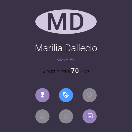
MD
Marilia Dallecio
São Paulo
70
R$
/ M²
A PARTIR DE