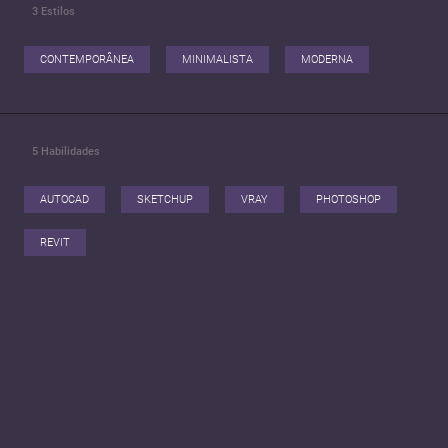
3
Estilos
CONTEMPORÂNEA
MINIMALISTA
MODERNA
5
Habilidades
AUTOCAD
SKETCHUP
VRAY
PHOTOSHOP
REVIT