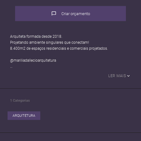
Criar orçamento
Arquiteta formada desde 2018.
Projetando ambiente singulares que conectam!
8.400m2 de espaços residenciais e comerciais projetados.
@mariliadallecioarquitetura
Entender o que é arquitetura, é saber que vai além de apenas projetar
LER MAIS
ambientes, é a arte de construir memórias e experiências conectando o
indivíduo com o espaço e explorando sua percepção e sentidos, dando
o direito de sentir e vivenciar momentos singulares, por um reflexo de
ambiente estimulante.
1
Categorias
ARQUITETURA