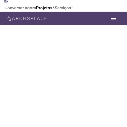
Conversar agora
Projetos
Serviços
6
2
ARCHSPLACE
CATEGORIA
TODOS
ARQUITETURA
DESIGN DE INTERIORES
ESTILO
TODOS
MODERNA
MINIMALISTA
CONTEMPORÂNEA