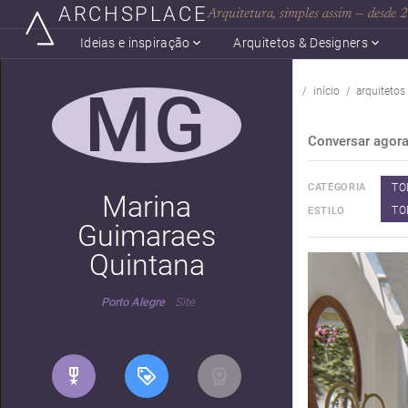
ARCHSPLACE
Arquitetura, simples assim — desde
Ideias e inspiração
Arquitetos & Designers
MG
início
arquitetos
Conversar agor
TO
CATEGORIA
Marina
TO
ESTILO
Guimaraes
Quintana
Porto Alegre
Site