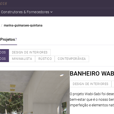
 2018
Construtores & Fornecedores
marina-guimaraes-quintana
a
Projetos
7
DOS
DESIGN DE INTERIORES
DOS
MINIMALISTA
RÚSTICO
CONTEMPORÂNEA
BANHEIRO WAB
DESIGN DE INTERIORES
O projeto Wabi-Sabi foi des
bem-estar que é o nosso be
imperfeição e elementos nat