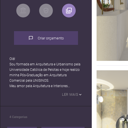
Criar orçamento
Olá!
Sou formada em Arquitetura e Urbanismo pela
Universidade Católica de Pelotas e hoje realizo
minha Pós-Graduação em Arquitetura
Comercial pela UNISINOS.
Meu amor pela Arquitetura e Interiores
começou por um hobby que tenho desde
LER MAIS
pequena: a Fotografia. Sempre fui a fotografa
das amigas, pois sempre adorei dirigir e montar
cenários, escolher ângulos...
Depois de um certo tempo, algumas marcas de
4
Categorias
Pelotas entraram em contato para me contratar
para editoriais, a partir disso, o insight tomou