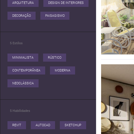
conta e hoje tenho muita sede de vontade de
ARQUITETURA
DESIGN DE INTERIORES
mostrar para o mundo esse amor pela minha
DECORAÇÃO
PAISAGISMO
5
Estilos
MINIMALISTA
RÚSTICO
CONTEMPORÂNEA
MODERNA
NEOCLÁSSICA
5
Habilidades
REVIT
AUTOCAD
SKETCHUP