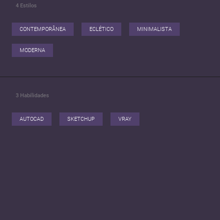
4
Estilos
Trabalho com atenção aos detalhes, prazos claros e comunicação
direta. Entre em contato comigo, vamos conversar!
CONTEMPORÂNEA
ECLÉTICO
MINIMALISTA
MODERNA
3
Habilidades
AUTOCAD
SKETCHUP
VRAY