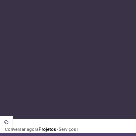
Conversar agora
Projetos
Serviços
7
1