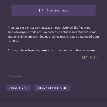
Criar orçamento
Arquiteta e urbanista com passagem pelo Metrô de São Paulo, por
empresa especializada em luminotécnica e atualmente atuando como
arquiteta júnior em escritório de projetos residenciais de alto padrão em
São Paulo.
Ao longo dessa trajetória, desenvolvi uma visão completa do processo
projetual — do conceito à execução — com foco em qualidade técnica e
LER MAIS
resultado visual. Hoje atendo também como freelancer, oferecendo os
seguintes serviços:
- Visualização e modelagem: Renders realistas com V-Ray e Enscape, e
2
Categorias
modelagem 3D no SketchUp a partir de projetos existentes ou do zero;
- Documentação técnica: Detalhamento e projeto executivo via AutoCAD
e SketchUp Layout, incluindo caderno completo de projetos: marcenaria,
ARQUITETURA
DESIGN DE INTERIORES
marmoraria, forro, elétrica, iluminação, acabamentos, demolir/construir
e hidráulica quando necessário;
> Interiores: Projeto completo ou parcial de interiores e consultoria para
quem busca orientação pontual sem necessidade de projeto fechado.