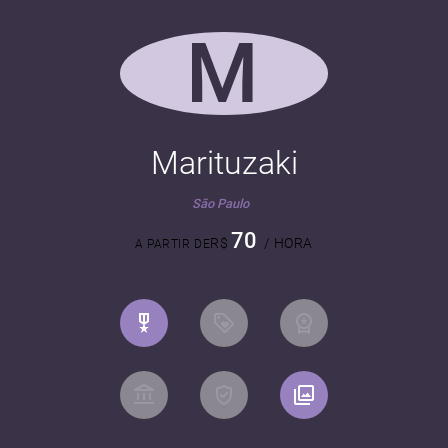
M
Marituzaki
São Paulo
70
R$
/ HORA
A PARTIR DE