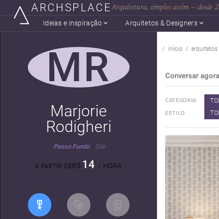
ARCHSPLACE
Arquitetura, simples assim — desde
Ideias e inspiração
Arquitetos & Designers
MR
início
arquitetos
Conversar agor
TO
CATEGORIA
Marjorie
TO
ESTILO
Rodigheri
Passo Fundo
Site
14
R$
/ HORA
A PARTIR DE