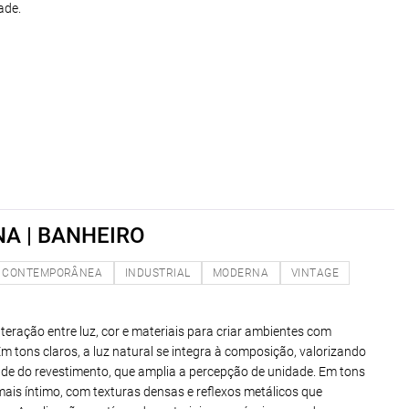
ade.
A | BANHEIRO
CONTEMPORÂNEA
INDUSTRIAL
MODERNA
VINTAGE
nteração entre luz, cor e materiais para criar ambientes com
m tons claros, a luz natural se integra à composição, valorizando
dade do revestimento, que amplia a percepção de unidade. Em tons
mais íntimo, com texturas densas e reflexos metálicos que