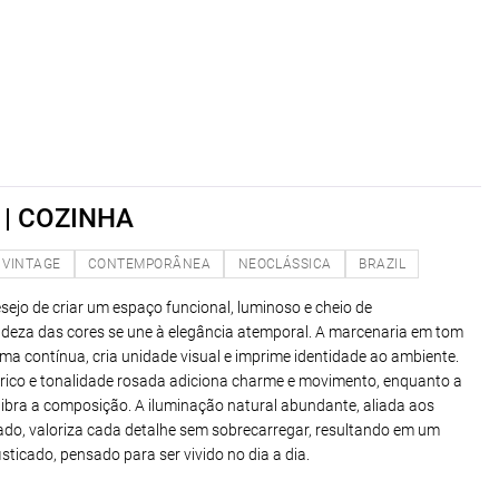
| COZINHA
VINTAGE
CONTEMPORÂNEA
NEOCLÁSSICA
BRAZIL
sejo de criar um espaço funcional, luminoso e cheio de
adeza das cores se une à elegância atemporal. A marcenaria em tom
rma contínua, cria unidade visual e imprime identidade ao ambiente.
ico e tonalidade rosada adiciona charme e movimento, enquanto a
libra a composição. A iluminação natural abundante, aliada aos
ado, valoriza cada detalhe sem sobrecarregar, resultando em um
isticado, pensado para ser vivido no dia a dia.