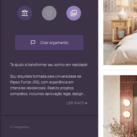
Criar orçamento
Te ajudo a transformar seu sonho em realidade!
Sou arquiteta formada pela Universidade de
Passo Fundo (RS), com experiência em
interiores residenciais. Realizo projetos
completos, incluindo aprovação legal, design de
interiores, detalhamentos, desenhos técnicos,
LER MAIS
modelagem 3D, renderização, pós-produção e
diagramação de imagens. Acompanho todo o
desenvolvimento do projeto, desde as ideias
iniciais até os projetos executivos para obra.
2
Categorias