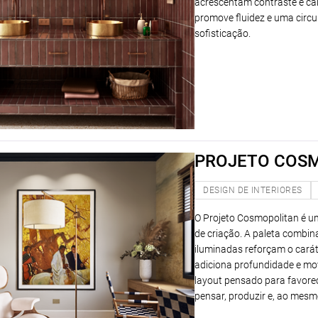
acrescentam contraste e cal
promove fluidez e uma circul
sofisticação.
PROJETO COSM
DESIGN DE INTERIORES
O Projeto Cosmopolitan é um
de criação. A paleta combin
iluminadas reforçam o carát
adiciona profundidade e mo
layout pensado para favore
pensar, produzir e, ao mesm