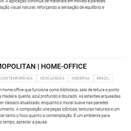
or. A aplicação contínua de materiais em móveis e paredes
ação visual natural, reforçando a sensação de equilíbrio e
OPOLITAN | HOME-OFFICE
CONTEMPORÂNEA
NEOCLÁSSICA
MODERNA
BRAZIL
 home office que funciona como biblioteca, sala de leitura e ponto
a madeira quente, azul profundo e dourado. As estantes arqueadas
er clássico atualizado, enquanto o mural suave nas paredes
vimento. A composição une peças icônicas, texturas naturais e um
cer tanto o foco quanto a contemplação. É um ambiente para
o tempo, apreciar a pausa.