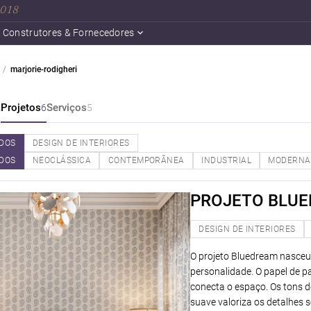
 2018
Construtores & Fornecedores
marjorie-rodigheri
a
Projetos
Serviços
6
5
DOS
DESIGN DE INTERIORES
DOS
NEOCLÁSSICA
CONTEMPORÂNEA
INDUSTRIAL
MODERNA
PROJETO BLUE
DESIGN DE INTERIORES
O projeto Bluedream nasceu 
personalidade. O papel de pa
conecta o espaço. Os tons d
suave valoriza os detalhes 