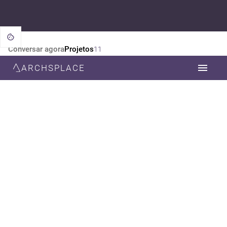
Conversar agora
Projetos
11
ARCHSPLACE
CATEGORIA
TODOS
ARQUITETURA
DESIGN DE INTERIORES
ESTILO
TODOS
CONTEMPORÂNEA
MODERNA
NEOCLÁSSICA