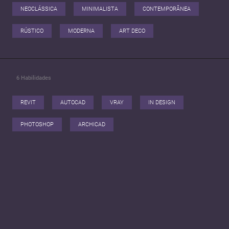
NEOCLÁSSICA
MINIMALISTA
CONTEMPORÂNEA
RÚSTICO
MODERNA
ART DECO
6
Habilidades
REVIT
AUTOCAD
VRAY
IN DESIGN
PHOTOSHOP
ARCHICAD