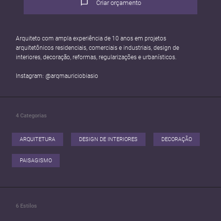
Criar orçamento
Arquiteto com ampla experiência de 10 anos em projetos
arquitetônicos residenciais, comerciais e industriais, design de
interiores, decoração, reformas, regularizações e urbanísticos.
Instagram: @arqmauriciobiasio
4
Categorias
ARQUITETURA
DESIGN DE INTERIORES
DECORAÇÃO
PAISAGISMO
6
Estilos