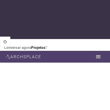
Conversar agora
Projetos
7
ARCHSPLACE
CATEGORIA
TODOS
ARQUITETURA
DESIGN DE INTERIORES
ESTILO
TODOS
NEOCLÁSSICA
CONTEMPORÂNEA
MODERNA
MINIMALISTA