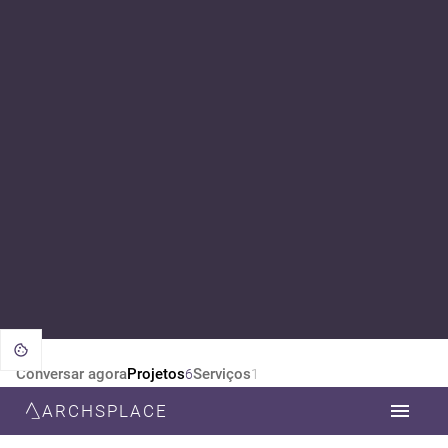
Conversar agora
Projetos
Serviços
6
1
ARCHSPLACE
CATEGORIA
TODOS
ARQUITETURA
DESIGN DE INTERIORES