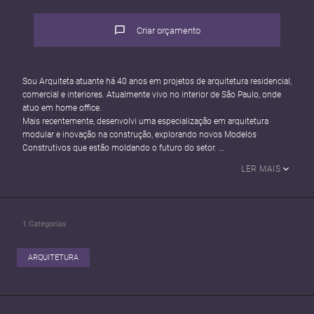
Criar orçamento
Sou Arquiteta atuante há 40 anos em projetos de arquitetura residencial,
comercial e interiores. Atualmente vivo no interior de São Paulo, onde
atuo em home office.
Mais recentemente, desenvolvi uma especialização em arquitetura
modular e inovação na construção, explorando novos Modelos
Construtivos que estão moldando o futuro do setor.
Minha abordagem combina Criatividade, Funcionalidade e
LER MAIS
Sustentabilidade para criar espaços habitáveis que atendam as
necessidades dos ocupantes e promovam o bem estar.
Além do meu trabalho de arquiteta, sou uma entusiasta da Pesquisa e
Desenvolvimento na Construção Modular, sempre buscando novas
1
Categorias
Tecnologias e Metodologias que impulsionem a Indústria para frente.
A partir de pesquisas, procuro implementar variáveis em meus projetos,
com a intenção de agregar valor, como: Arquitetura Biofílica,
ARQUITETURA
Sustentabilidade Ambiental e Neuroarquitetura
Desenvolvo e Executo Projetos Residenciais e Comerciais com foco na
Arquitetura Modular e Inovação na Construção Civil.