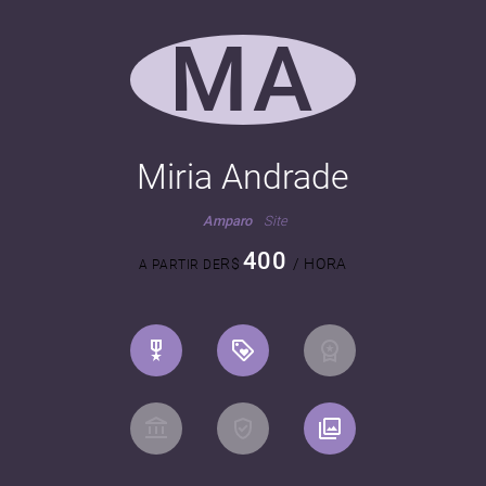
MA
Miria Andrade
Amparo
Site
400
R$
/ HORA
A PARTIR DE