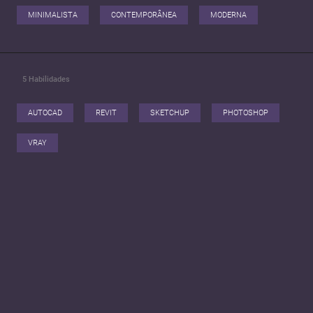
MINIMALISTA
CONTEMPORÂNEA
MODERNA
5
Habilidades
AUTOCAD
REVIT
SKETCHUP
PHOTOSHOP
VRAY