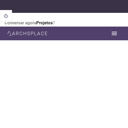
Conversar agora
Projetos
7
ARCHSPLACE
CATEGORIA
TODOS
ARQUITETURA
DESIGN DE INTERIORES
ESTILO
TODOS
MODERNA
CONTEMPORÂNEA