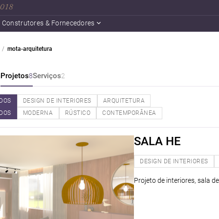
 2018
Construtores & Fornecedores
mota-arquitetura
a
Projetos
Serviços
8
2
DOS
DESIGN DE INTERIORES
ARQUITETURA
DOS
MODERNA
RÚSTICO
CONTEMPORÂNEA
SALA HE
DESIGN DE INTERIORES
Projeto de interiores, sala 