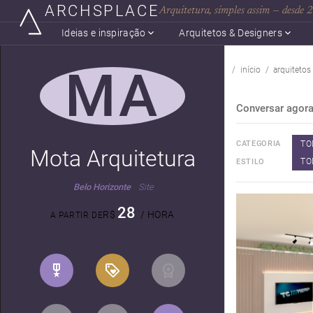
ARCHSPLACE
Arquitetura, simples assim — desde
Ideias e inspiração
Arquitetos & Designers
MA
início
arquitetos
Conversar agor
TO
CATEGORIA
Mota Arquitetura
TO
ESTILO
Belo Horizonte
Site
28
R$
/ HORA
A PARTIR DE