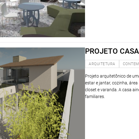
PROJETO CASA
ARQUITETURA
CONTEM
Projeto arquitetônico de u
estar e jantar, cozinha, área
closet e varanda. A casa a
familiares.