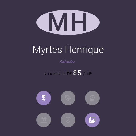
MH
Myrtes Henrique
Salvador
85
R$
/ M²
A PARTIR DE