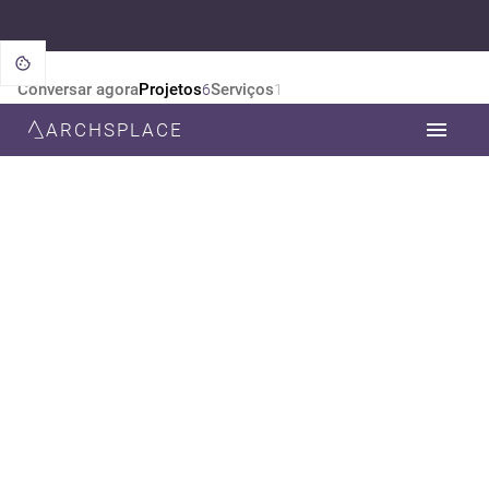
Conversar agora
Projetos
Serviços
6
1
ARCHSPLACE
CATEGORIA
TODOS
DESIGN DE INTERIORES
ARQUITETURA
ESTILO
TODOS
CONTEMPORÂNEA