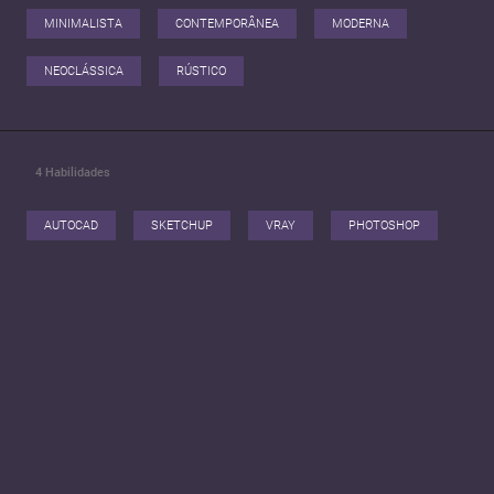
MINIMALISTA
CONTEMPORÂNEA
MODERNA
NEOCLÁSSICA
RÚSTICO
4
Habilidades
AUTOCAD
SKETCHUP
VRAY
PHOTOSHOP