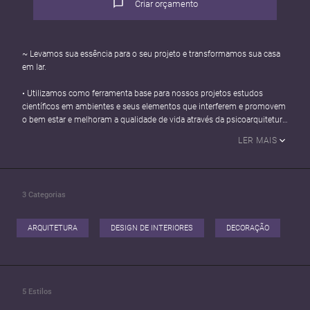
Criar orçamento
~ Levamos sua essência para o seu projeto e transformamos sua casa
em lar.
• Utilizamos como ferramenta base para nossos projetos estudos
científicos em ambientes e seus elementos que interferem e promovem
o bem estar e melhoram a qualidade de vida através da psicoarquitetura
e design biofílico, pois acreditamos que cada projeto tem sua própria
LER MAIS
essência e personalidade.
Atuamos com foco em elaboração de projetos arquitetônicos do zero,
reformas e projetos de interiores residenciais e corporativos.
3
Categorias
Vamos conversar?
ARQUITETURA
DESIGN DE INTERIORES
DECORAÇÃO
5
Estilos