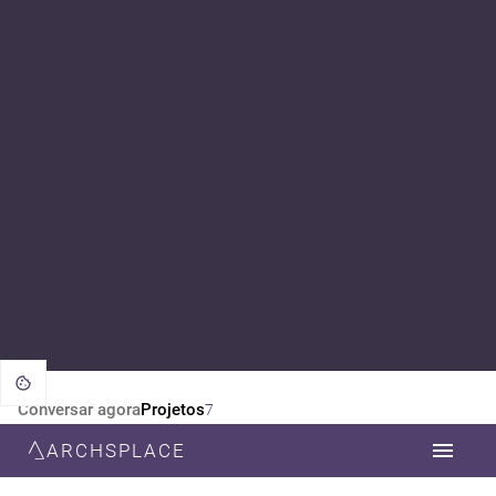
Conversar agora
Projetos
7
ARCHSPLACE
CATEGORIA
TODOS
ARQUITETURA
DESIGN DE INTERIORES