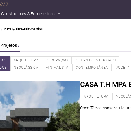
 2018
Construtores & Fornecedores
nataly-silva-luiz-martins
a
Projetos
8
DOS
ARQUITETURA
DECORAÇÃO
DESIGN DE INTERIORES
DOS
NEOCLÁSSICA
MINIMALISTA
CONTEMPORÂNEA
MODERN
CASA T.H MPA
ARQUITETURA
NEOCLÁ
Casa Térrea com arquitetura