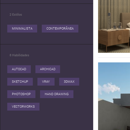
2
Estilos
MINIMALISTA
CONTEMPORÂNEA
8
Habilidades
AUTOCAD
ARCHICAD
SKETCHUP
VRAY
3DMAX
PHOTOSHOP
HAND DRAWING
VECTORWORKS