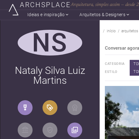
ARCHSPLACE
Arquitetura, simples assim — desde
Ideias e inspiração
Arquitetos & Designers
NS
início
arquitetos
Conversar agor
TO
CATEGORIA
Nataly Silva Luiz
TO
ESTILO
Martins