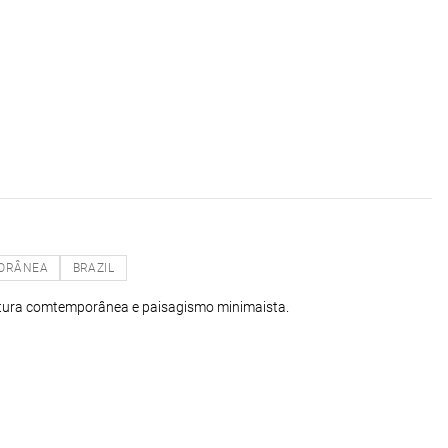
ORÂNEA
BRAZIL
etura comtemporânea e paisagismo minimaista.