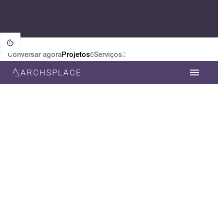
Conversar agora
Projetos
Serviços
6
2
ARCHSPLACE
CATEGORIA
TODOS
DESIGN DE INTERIORES
ARQUITETURA
ESTILO
TODOS
CONTEMPORÂNEA