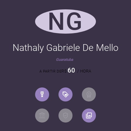
NG
Nathaly Gabriele De Mello
Guaratuba
60
R$
/ HORA
A PARTIR DE