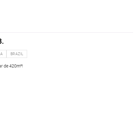
B.
NA
BRAZIL
ar de 420m²!