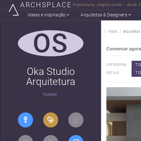
ARCHSPLACE
Arquitetura, simples assim — desde
Ideias e inspiração
Arquitetos & Designers
OS
início
arquitetos
Conversar agor
TO
CATEGORIA
Oka Studio
TO
ESTILO
Arquitetura
Taubaté