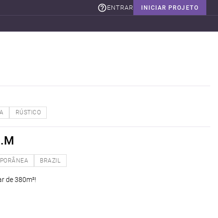
ENTRAR
INICIAR PROJETO
A
RÚSTICO
J.M
PORÂNEA
BRAZIL
ar de 380m²!