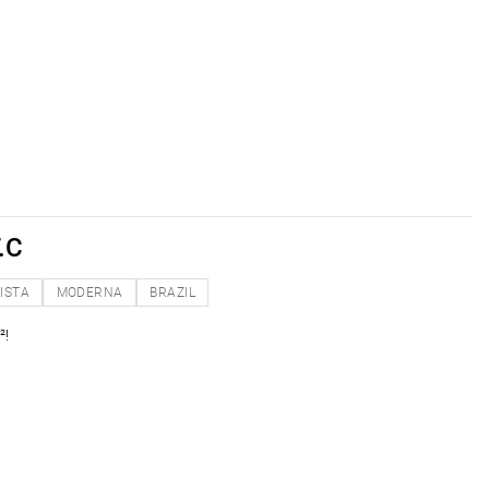
.C
ISTA
MODERNA
BRAZIL
²!