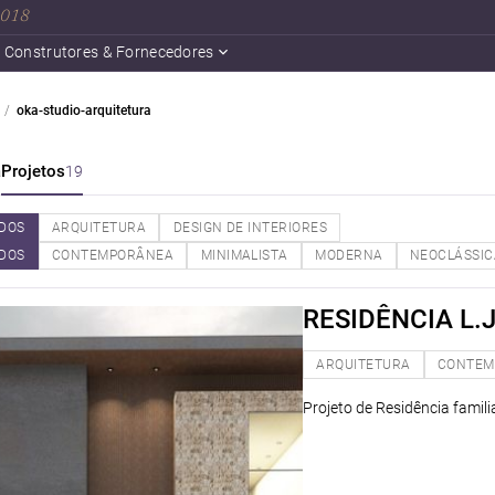
 2018
Construtores & Fornecedores
oka-studio-arquitetura
a
Projetos
19
DOS
ARQUITETURA
DESIGN DE INTERIORES
DOS
CONTEMPORÂNEA
MINIMALISTA
MODERNA
NEOCLÁSSIC
RESIDÊNCIA L.
ARQUITETURA
CONTEM
Projeto de Residência famili