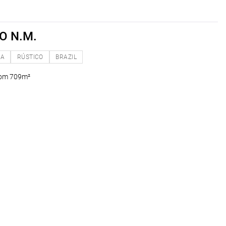
O N.M.
NA
RÚSTICO
BRAZIL
com 709m²