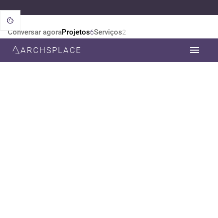
Conversar agora
Projetos
Serviços
6
2
ARCHSPLACE
CATEGORIA
TODOS
DESIGN DE INTERIORES
DECORAÇÃO
ESTILO
TODOS
CONTEMPORÂNEA