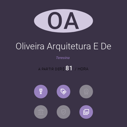
OA
Oliveira Arquitetura E De
Teresina
81
R$
/ HORA
A PARTIR DE