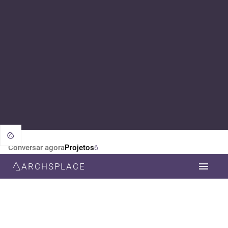
Conversar agora
Projetos
6
ARCHSPLACE
CATEGORIA
TODOS
ARQUITETURA
DESIGN DE INTERIORES
ESTILO
TODOS
CONTEMPORÂNEA