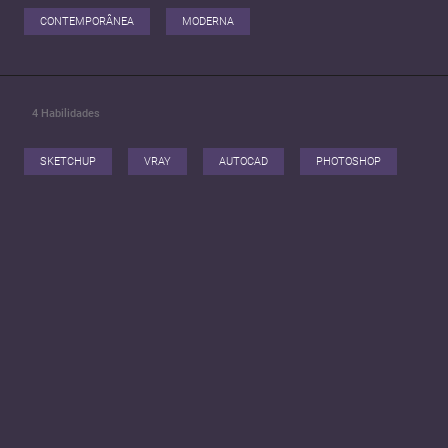
CONTEMPORÂNEA
MODERNA
4
Habilidades
SKETCHUP
VRAY
AUTOCAD
PHOTOSHOP