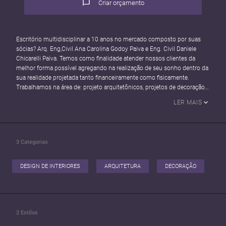
Criar orçamento
Escritório multidisciplinar a 10 anos no mercado composto por suas
sócias? Arq. Eng,Civil Ana Carolina Godoy Paiva e Eng. Civil Daniele
Chicarelli Paiva. Temos como finalidade atender nossos clientes da
melhor forma possível agregando na realização de seu sonho dentro da
sua realidade projetada tanto financeiramente como fisicamente.
Trabalhamos na área de: projeto arquitetônicos, projetos de decoração
de interiores e projetos de engenharia. Em nosso perfil do instagram:
LER MAIS
PAIVAARQUITETURAENGENHARIA você pode conhecer um pouco mais
de nosso trabalho.
3
Categorias
DESIGN DE INTERIORES
ARQUITETURA
DECORAÇÃO
2
Estilos