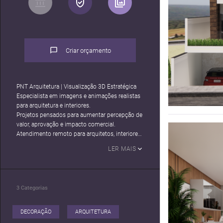
Criar orçamento
PNT Arquitetura | Visualização 3D Estratégica
Especialista em imagens e animações realistas
para arquitetura e interiores.
Projetos pensados para aumentar percepção de
valor, aprovação e impacto comercial.
Atendimento remoto para arquitetos, interiores,
marcenarias, construtoras e incorporadoras.
LER MAIS
↓ Parcerias e orçamentos
3
Categorias
DECORAÇÃO
ARQUITETURA