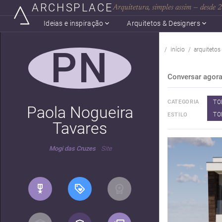
ARCHSPLACE
Arquitetura, simples assim — desde
Ideias e inspiração
Arquitetos & Designers
PN
início
arquitetos
Conversar agor
TO
CATEGORIA
Paola Nogueira
TO
ESTILO
Tavares
Mogi das Cruzes
Site