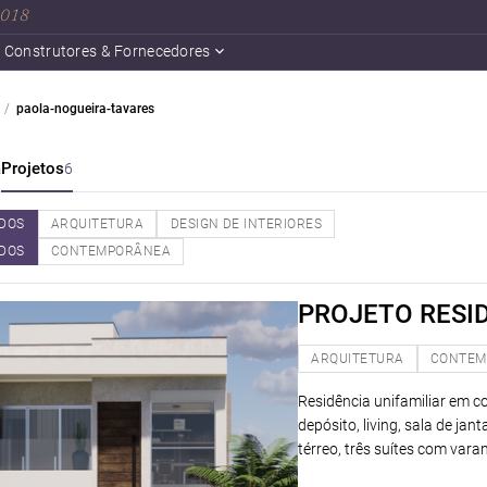
 2018
Construtores & Fornecedores
paola-nogueira-tavares
a
Projetos
6
DOS
ARQUITETURA
DESIGN DE INTERIORES
DOS
CONTEMPORÂNEA
PROJETO RESI
ARQUITETURA
CONTEM
Residência unifamiliar em 
depósito, living, sala de ja
térreo, três suítes com var