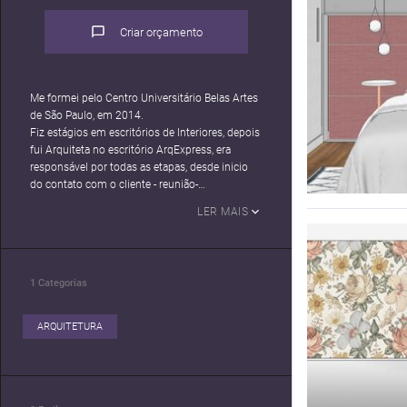
Criar orçamento
Me formei pelo Centro Universitário Belas Artes
de São Paulo, em 2014.
Fiz estágios em escritórios de Interiores, depois
fui Arquiteta no escritório ArqExpress, era
responsável por todas as etapas, desde inicio
do contato com o cliente - reunião-
desenvolvimento do projeto-orçamentos-
LER MAIS
fornecedores-entrega da obra.
Hoje sou autônoma e busco outras ferramentes
de trabalhos dentro da Ar**********Amo criar,
projetar!
1
Categorias
ARQUITETURA