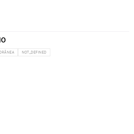
NO
ORÂNEA
NOT_DEFINED