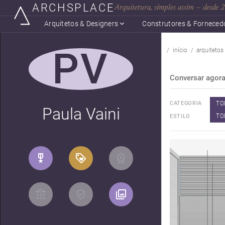
ARCHSPLACE
Arquitetura, simples assim — desde
Arquitetos & Designers
Construtores & Forneced
PV
início
arquitetos
Conversar agor
TO
CATEGORIA
Paula Vaini
TO
ESTILO