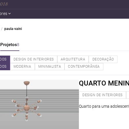
 2018
ores
paula-vaini
a
Projetos
8
DOS
DESIGN DE INTERIORES
ARQUITETURA
DECORAÇÃO
DOS
MODERNA
MINIMALISTA
CONTEMPORÂNEA
QUARTO MENI
DESIGN DE INTERIORES
Quarto para uma adolescent