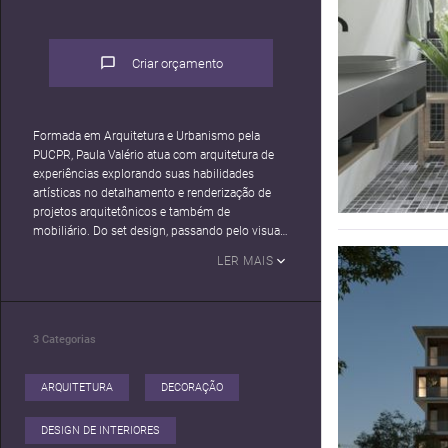
Criar orçamento
Formada em Arquitetura e Urbanismo pela
PUCPR, Paula Valério atua com arquitetura de
experiências explorando suas habilidades
artísticas no detalhamento e renderização de
projetos arquitetônicos e também de
mobiliário. Do set design, passando pelo visual
merchandising até a concepção de experiências
LER MAIS
para marcas, a criativa investiga possibilidades
através de seus projetos traduzindo uma nova
forma de pensar e implementar a arquitetura e o
design.
3
Categorias
Trazendo em seu portfólio co-criações com
nomes importantes do mercado como,
ARQUITETURA
DECORAÇÃO
2BECOOL + AMARO, Juliana Medeiros
Arquitetura + ARAUCO, Juliana Medeiros
DESIGN DE INTERIORES
Arquitetura + PORTINARI, COLETIZA e ÔDA