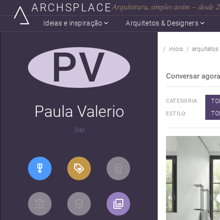
ARCHSPLACE
Arquitetura, simples assim — desde
Ideias e inspiração
Arquitetos & Designers
PV
início
arquitetos
Conversar agor
TO
CATEGORIA
Paula Valerio
TO
ESTILO
Site