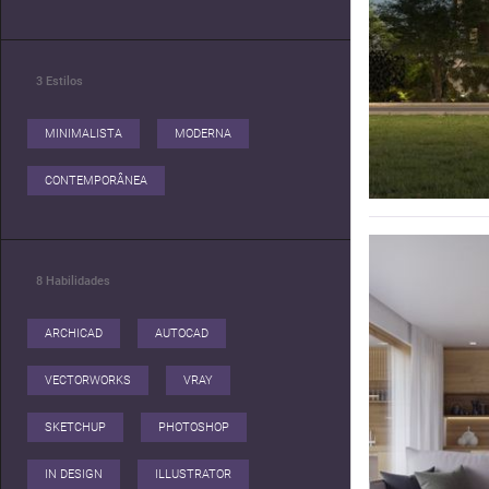
DESIGN CLUB seu trabalho dialoga diretamente
com a necessidade de ocupação humanizada e
da criação de novos espaços de memórias
3
Estilos
MINIMALISTA
MODERNA
CONTEMPORÂNEA
8
Habilidades
ARCHICAD
AUTOCAD
VECTORWORKS
VRAY
SKETCHUP
PHOTOSHOP
IN DESIGN
ILLUSTRATOR