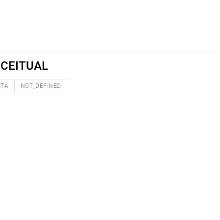
CEITUAL
STA
NOT_DEFINED