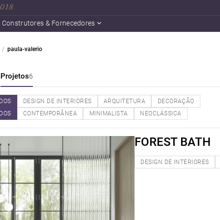
 2018
Construtores & Fornecedores
paula-valerio
a
Projetos
6
DOS
DESIGN DE INTERIORES
ARQUITETURA
DECORAÇÃO
DOS
CONTEMPORÂNEA
MINIMALISTA
NEOCLÁSSICA
FOREST BATH
DESIGN DE INTERIORES