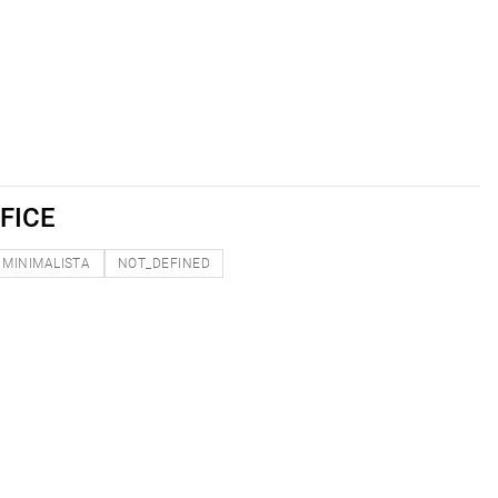
FICE
MINIMALISTA
NOT_DEFINED