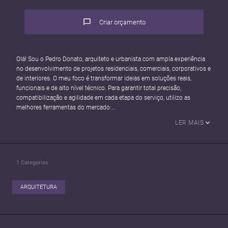
Criar orçamento
Olá! Sou o Pedro Donato, arquiteto e urbanista com ampla experiência
no desenvolvimento de projetos residenciais, comerciais, corporativos e
de interiores. O meu foco é transformar ideias em soluções reais,
funcionais e de alto nível técnico. Para garantir total precisão,
compatibilização e agilidade em cada etapa do serviço, utilizo as
melhores ferramentas do mercado:
Revit (BIM): Trabalho com modelagem inteligente para entregar projetos
LER MAIS
detalhados, compatibilizados e com quantitativos precisos.
SketchUp & Enscape: Desenvolvo a volumetria 3D e maquetes
eletrônicas com renderizações realistas, permitindo que você visualize
exatamente como o seu espaço vai ficar.
1
Categorias
AutoCAD: Utilizo para desenhos técnicos, detalhamentos executivos e
plantas baixas rigorosas.
Além da prática em escritório próprio e no setor público, possuo
ARQUITETURA
especialização Master em BIM e em Engenharia de Segurança do
Trabalho, o que me permite entregar projetos que unem estética,
viabilidade técnica e total segurança.