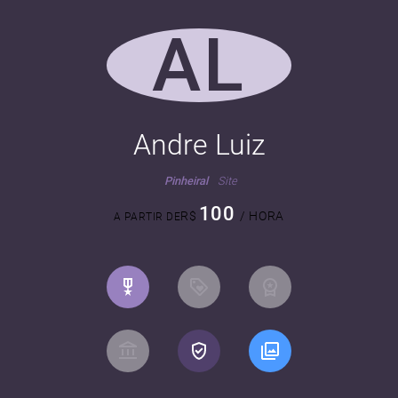
AL
Andre Luiz
Pinheiral
Site
100
R$
/ HORA
A PARTIR DE