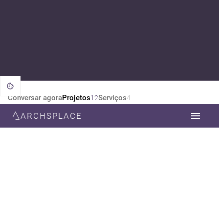
Conversar agora
Projetos
Serviços
12
4
ARCHSPLACE
CATEGORIA
TODOS
DESIGN DE INTERIORES
DECORAÇÃO
ESTILO
TODOS
MINIMALISTA
MODERNA
CONTEMPORÂNEA
INDUSTRIAL
BAUHAUS
NEOCLÁSSICA
SUSTENTÁVEL