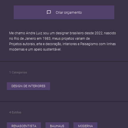
Criar orçamento
Me chamo Andre Luiz sou um designer brasileiro desde 2022, nascido
no Rio de Janeiro em 1983, meus projetos variam de
Projetos autorais, arte e decoração, interiores e Paisagismo com linhas
modernas e um apelo sustentável.
1
Categorias
DESIGN DE INTERIORES
4
Estilos
RENASCENTISTA
BAUHAUS
MODERNA