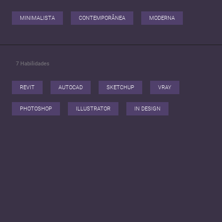
MINIMALISTA
CONTEMPORÂNEA
MODERNA
7
Habilidades
REVIT
AUTOCAD
SKETCHUP
VRAY
PHOTOSHOP
ILLUSTRATOR
IN DESIGN