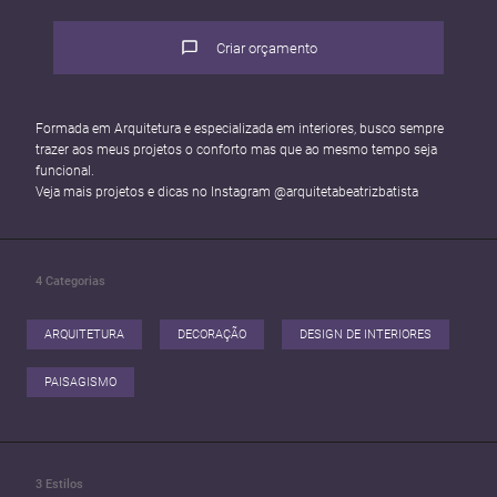
Criar orçamento
Formada em Arquitetura e especializada em interiores, busco sempre
trazer aos meus projetos o conforto mas que ao mesmo tempo seja
funcional.
Veja mais projetos e dicas no Instagram @arquitetabeatrizbatista
4
Categorias
ARQUITETURA
DECORAÇÃO
DESIGN DE INTERIORES
PAISAGISMO
3
Estilos