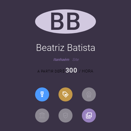
BB
Beatriz Batista
Itanhaém
Site
300
R$
/ HORA
A PARTIR DE