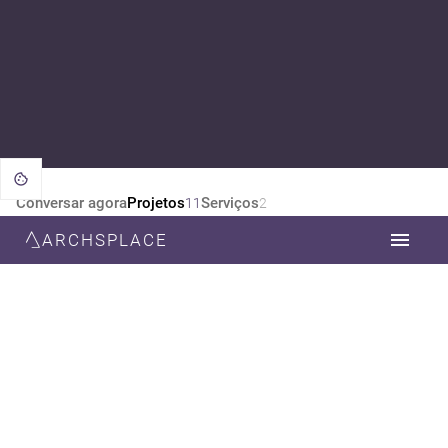
Conversar agora
Projetos
Serviços
11
2
ARCHSPLACE
CATEGORIA
TODOS
DESIGN DE INTERIORES
ARQUITETURA
ESTILO
TODOS
CONTEMPORÂNEA
RÚSTICO
MINIMALISTA