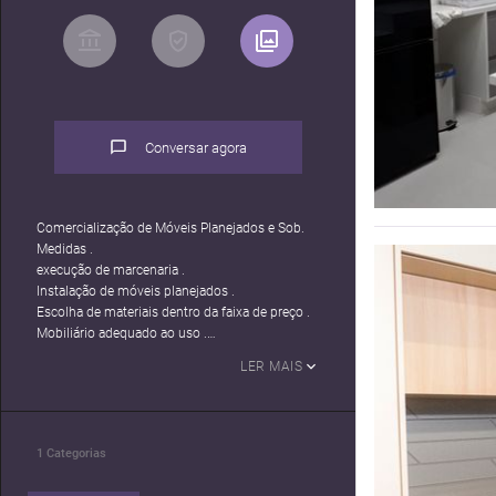
Conversar agora
Comercialização de Móveis Planejados e Sob.
Medidas .
execução de marcenaria .
Instalação de móveis planejados .
Escolha de materiais dentro da faixa de preço .
Mobiliário adequado ao uso .
Aproveitamento de áreas pequenas .
LER MAIS
Zonas funcionais (cozinha, trabalho, descanso,
etc.) .
Instalação de Móveis Planejados e Sob. Medidas
.
1
Categorias