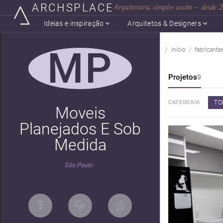
ARCHSPLACE
Arquitetura, simples assim — desde
Ideias e inspiração
Arquitetos & Designers
MP
início
fabricante
Projetos
9
TO
CATEGORIA
Moveis
Planejados E Sob
Medida
São Paulo