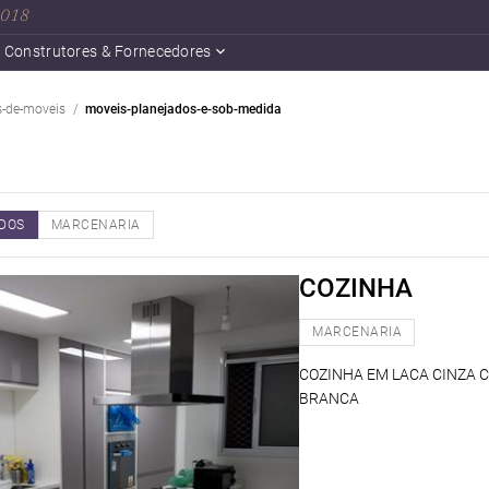
 2018
Construtores & Fornecedores
s-de-moveis
moveis-planejados-e-sob-medida
DOS
MARCENARIA
COZINHA
MARCENARIA
COZINHA EM LACA CINZA 
BRANCA